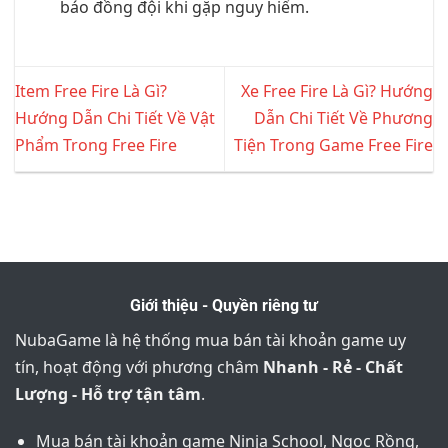
báo đồng đội khi gặp nguy hiểm.
Item Free Fire Là Gì?
Xe Free Fire Là Gì? Hướng
Hướng Dẫn Chi Tiết Về Vật
Dẫn Chi Tiết Về Phương
Phẩm Trong Free Fire
Tiện Trong Game Free Fire
Giới thiệu - Quyền riêng tư
NubaGame là hệ thống mua bán tài khoản game uy
tín, hoạt động với phương châm
Nhanh - Rẻ - Chất
Lượng - Hỗ trợ tận tâm
.
Mua bán tài khoản game Ninja School, Ngọc Rồng,