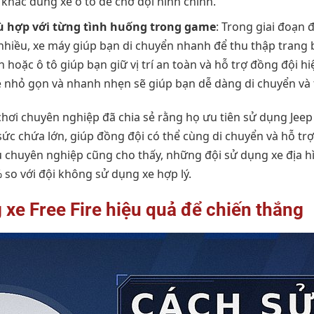
ố khác dùng xe ô tô để chở đội hình chính.
ù hợp với từng tình huống trong game
: Trong giai đoạn 
nhiều, xe máy giúp bạn di chuyển nhanh để thu thập trang bị
h hoặc ô tô giúp bạn giữ vị trí an toàn và hỗ trợ đồng đội hi
xe nhỏ gọn và nhanh nhẹn sẽ giúp bạn dễ dàng di chuyển và 
chơi chuyên nghiệp đã chia sẻ rằng họ ưu tiên sử dụng Jeep
sức chứa lớn, giúp đồng đội có thể cùng di chuyển và hỗ tr
 chuyên nghiệp cũng cho thấy, những đội sử dụng xe địa hì
 so với đội không sử dụng xe hợp lý.
 xe Free Fire hiệu quả để chiến thắng