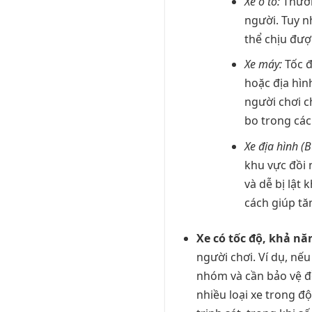
Xe ô tô:
Thườn
người. Tuy n
thể chịu đượ
Xe máy:
Tốc đ
hoặc địa hìn
người chơi c
bo trong các
Xe địa hình (B
khu vực đồi 
và dễ bị lật 
cách giúp tă
Xe có tốc độ, khả n
người chơi. Ví dụ, nế
nhóm và cần bảo vệ đồ
nhiều loại xe trong đ