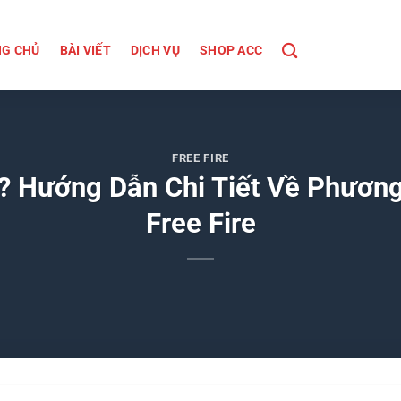
G CHỦ
BÀI VIẾT
DỊCH VỤ
SHOP ACC
FREE FIRE
Gì? Hướng Dẫn Chi Tiết Về Phươn
Free Fire