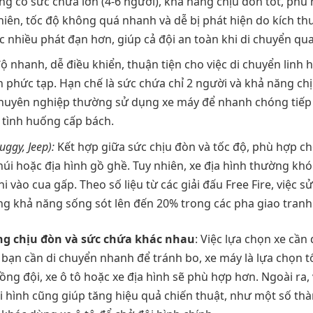
g có sức chứa lớn (4-6 người), khả năng chịu đòn tốt, ph
hiên, tốc độ không quá nhanh và dễ bị phát hiện do kích thướ
c nhiều phát đạn hơn, giúp cả đội an toàn khi di chuyển qu
ộ nhanh, dễ điều khiển, thuận tiện cho việc di chuyển linh
h phức tạp. Hạn chế là sức chứa chỉ 2 người và khả năng ch
huyên nghiệp thường sử dụng xe máy để nhanh chóng tiếp 
 tình huống cấp bách.
uggy, Jeep):
Kết hợp giữa sức chịu đòn và tốc độ, phù hợp ch
núi hoặc địa hình gồ ghề. Tuy nhiên, xe địa hình thường kh
khi vào cua gấp. Theo số liệu từ các giải đấu Free Fire, việc 
ng khả năng sống sót lên đến 20% trong các pha giao tranh 
ăng chịu đòn và sức chứa khác nhau
: Việc lựa chọn xe cần
u bạn cần di chuyển nhanh để tránh bo, xe máy là lựa chọn t
ng đội, xe ô tô hoặc xe địa hình sẽ phù hợp hơn. Ngoài ra,
ội hình cũng giúp tăng hiệu quả chiến thuật, như một số th