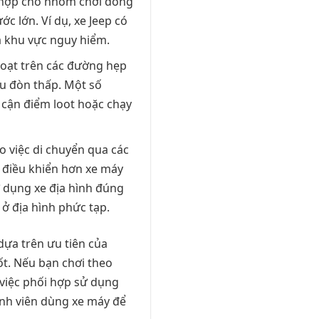
ù hợp cho nhóm chơi đông
c lớn. Ví dụ, xe Jeep có
a khu vực nguy hiểm.
 hoạt trên các đường hẹp
ịu đòn thấp. Một số
cận điểm loot hoặc chạy
o việc di chuyển qua các
ó điều khiển hơn xe máy
sử dụng xe địa hình đúng
ở địa hình phức tạp.
 dựa trên ưu tiên của
ốt. Nếu bạn chơi theo
 việc phối hợp sử dụng
ành viên dùng xe máy để