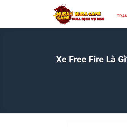
Chuyển
đến
TRAN
nội
dung
Xe Free Fire Là 