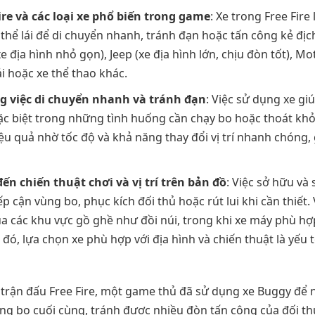
ire và các loại xe phổ biến trong game
: Xe trong Free Fire
 thể lái để di chuyển nhanh, tránh đạn hoặc tấn công kẻ địc
e địa hình nhỏ gọn), Jeep (xe địa hình lớn, chịu đòn tốt), M
tải hoặc xe thể thao khác.
ng việc di chuyển nhanh và tránh đạn
: Việc sử dụng xe gi
đặc biệt trong những tình huống cần chạy bo hoặc thoát kh
ệu quả nhờ tốc độ và khả năng thay đổi vị trí nhanh chóng,
n chiến thuật chơi và vị trí trên bản đồ
: Việc sở hữu và
p cận vùng bo, phục kích đối thủ hoặc rút lui khi cần thiết. 
a các khu vực gồ ghề như đồi núi, trong khi xe máy phù hợ
đó, lựa chọn xe phù hợp với địa hình và chiến thuật là yếu 
t trận đấu Free Fire, một game thủ đã sử dụng xe Buggy để
ng bo cuối cùng, tránh được nhiều đòn tấn công của đối th