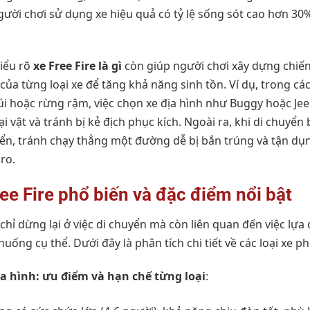
ười chơi sử dụng xe hiệu quả có tỷ lệ sống sót cao hơn 30
hiểu rõ
xe Free Fire là gì
còn giúp người chơi xây dựng chiến 
của từng loại xe để tăng khả năng sinh tồn. Ví dụ, trong cá
úi hoặc rừng rậm, việc chọn xe địa hình như Buggy hoặc Je
 vật và tránh bị kẻ địch phục kích. Ngoài ra, khi di chuyển
ển, tránh chạy thẳng một đường dễ bị bắn trúng và tận dụ
ro.
ree Fire phổ biến và đặc điểm nổi bật
hỉ dừng lại ở việc di chuyển mà còn liên quan đến việc lựa 
huống cụ thể. Dưới đây là phân tích chi tiết về các loại xe 
địa hình: ưu điểm và hạn chế từng loại
: