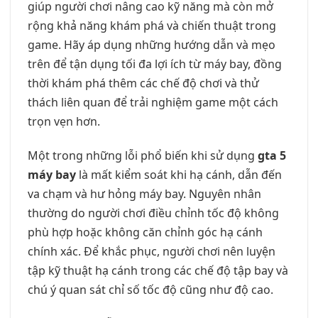
giúp người chơi nâng cao kỹ năng mà còn mở
rộng khả năng khám phá và chiến thuật trong
game. Hãy áp dụng những hướng dẫn và mẹo
trên để tận dụng tối đa lợi ích từ máy bay, đồng
thời khám phá thêm các chế độ chơi và thử
thách liên quan để trải nghiệm game một cách
trọn vẹn hơn.
Một trong những lỗi phổ biến khi sử dụng
gta 5
máy bay
là mất kiểm soát khi hạ cánh, dẫn đến
va chạm và hư hỏng máy bay. Nguyên nhân
thường do người chơi điều chỉnh tốc độ không
phù hợp hoặc không căn chỉnh góc hạ cánh
chính xác. Để khắc phục, người chơi nên luyện
tập kỹ thuật hạ cánh trong các chế độ tập bay và
chú ý quan sát chỉ số tốc độ cũng như độ cao.