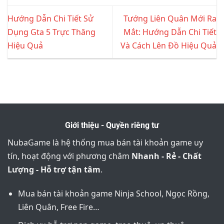
Hướng Dẫn Chi Tiết Sử
Tướng Liên Quân Mới Ra
Dụng Gta 5 Trực Thăng
Mắt: Hướng Dẫn Chi Tiết
Hiệu Quả
Và Cách Lên Đồ Hiệu Quả
Giới thiệu - Quyền riêng tư
NubaGame là hệ thống mua bán tài khoản game uy
tín, hoạt động với phương châm
Nhanh - Rẻ - Chất
Lượng - Hỗ trợ tận tâm
.
Mua bán tài khoản game Ninja School, Ngọc Rồng,
Liên Quân, Free Fire…