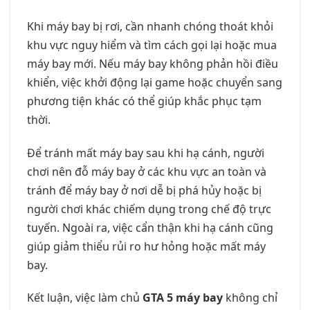
Khi máy bay bị rơi, cần nhanh chóng thoát khỏi
khu vực nguy hiểm và tìm cách gọi lại hoặc mua
máy bay mới. Nếu máy bay không phản hồi điều
khiển, việc khởi động lại game hoặc chuyển sang
phương tiện khác có thể giúp khắc phục tạm
thời.
Để tránh mất máy bay sau khi hạ cánh, người
chơi nên đỗ máy bay ở các khu vực an toàn và
tránh để máy bay ở nơi dễ bị phá hủy hoặc bị
người chơi khác chiếm dụng trong chế độ trực
tuyến. Ngoài ra, việc cẩn thận khi hạ cánh cũng
giúp giảm thiểu rủi ro hư hỏng hoặc mất máy
bay.
Kết luận, việc làm chủ
GTA 5 máy bay
không chỉ