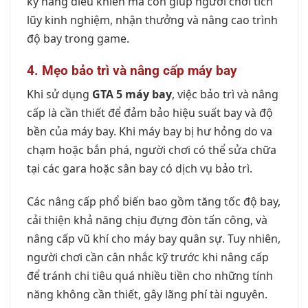
kỹ năng điều khiển mà còn giúp người chơi tích
lũy kinh nghiệm, nhận thưởng và nâng cao trình
độ bay trong game.
4. Mẹo bảo trì và nâng cấp máy bay
Khi sử dụng
GTA 5 máy bay
, việc bảo trì và nâng
cấp là cần thiết để đảm bảo hiệu suất bay và độ
bền của máy bay. Khi máy bay bị hư hỏng do va
chạm hoặc bắn phá, người chơi có thể sửa chữa
tại các gara hoặc sân bay có dịch vụ bảo trì.
Các nâng cấp phổ biến bao gồm tăng tốc độ bay,
cải thiện khả năng chịu đựng đòn tấn công, và
nâng cấp vũ khí cho máy bay quân sự. Tuy nhiên,
người chơi cần cân nhắc kỹ trước khi nâng cấp
để tránh chi tiêu quá nhiều tiền cho những tính
năng không cần thiết, gây lãng phí tài nguyên.