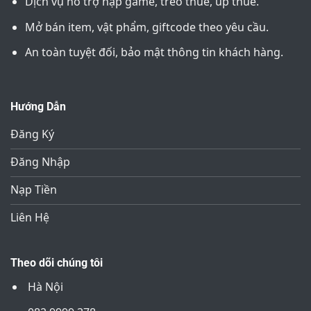
Dịch vụ hỗ trợ nạp game, treo thuê, up thuê.
Mở bán item, vật phẩm, giftcode theo yêu cầu.
An toàn tuyệt đối, bảo mật thông tin khách hàng.
Hướng Dẫn
Đăng Ký
Đăng Nhập
Nạp Tiền
Liên Hệ
Theo dõi chúng tôi
Hà Nội