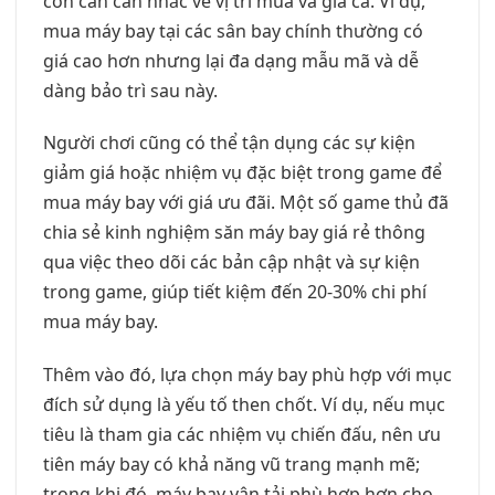
còn cần cân nhắc về vị trí mua và giá cả. Ví dụ,
mua máy bay tại các sân bay chính thường có
giá cao hơn nhưng lại đa dạng mẫu mã và dễ
dàng bảo trì sau này.
Người chơi cũng có thể tận dụng các sự kiện
giảm giá hoặc nhiệm vụ đặc biệt trong game để
mua máy bay với giá ưu đãi. Một số game thủ đã
chia sẻ kinh nghiệm săn máy bay giá rẻ thông
qua việc theo dõi các bản cập nhật và sự kiện
trong game, giúp tiết kiệm đến 20-30% chi phí
mua máy bay.
Thêm vào đó, lựa chọn máy bay phù hợp với mục
đích sử dụng là yếu tố then chốt. Ví dụ, nếu mục
tiêu là tham gia các nhiệm vụ chiến đấu, nên ưu
tiên máy bay có khả năng vũ trang mạnh mẽ;
trong khi đó, máy bay vận tải phù hợp hơn cho