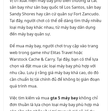
Vị trí xuất hiện máy bay phổ biến thường là các
sân bay như sân bay quốc tế Los Santos, sân bay
Sandy Shores hay căn cứ quân sự Fort Zancudo.
Tại đây, người chơi có thể dễ dàng tìm thấy nhiều
loại máy bay khác nhau, từ máy bay dân dụng
đến máy bay quân sự.
Để mua máy bay, người chơi truy cập vào trang
web trong game như Elitas Travel hoặc
Warstock Cache & Carry. Tại đây, bạn có thể lựa
chọn và đặt mua các loại máy bay phù hợp với
nhu cầu. Lưu ý rằng giá máy bay khá cao, do đó
cần chuẩn bị tài chính đủ để không bị gián đoạn
quá trình mua.
Việc tìm kiếm và mua
gta 5 máy bay
không chỉ
đơn thuần là lựa chọn loại máy bay phù hợp mà