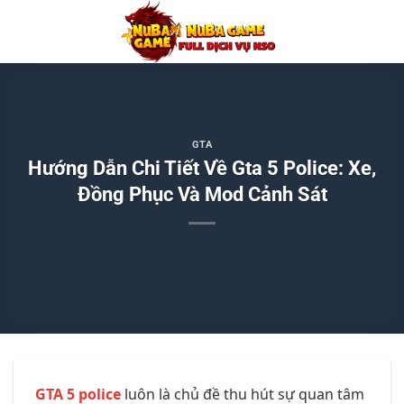
Chuyển
đến
nội
dung
GTA
Hướng Dẫn Chi Tiết Về Gta 5 Police: Xe,
Đồng Phục Và Mod Cảnh Sát
GTA 5 police
luôn là chủ đề thu hút sự quan tâm