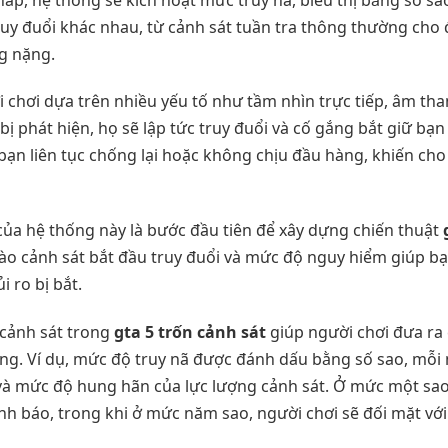
uy đuổi khác nhau, từ cảnh sát tuần tra thông thường cho
ng nặng.
 chơi dựa trên nhiều yếu tố như tầm nhìn trực tiếp, âm th
bị phát hiện, họ sẽ lập tức truy đuổi và cố gắng bắt giữ bạ
bạn liên tục chống lại hoặc không chịu đầu hàng, khiến cho
của hệ thống này là bước đầu tiên để xây dựng chiến thuật
 nào cảnh sát bắt đầu truy đuổi và mức độ nguy hiểm giúp 
 ro bị bắt.
 cảnh sát trong
gta 5 trốn cảnh sát
giúp người chơi đưa ra 
ng. Ví dụ, mức độ truy nã được đánh dấu bằng số sao, mỗi
 và mức độ hung hãn của lực lượng cảnh sát. Ở mức một sao,
ảnh báo, trong khi ở mức năm sao, người chơi sẽ đối mặt với