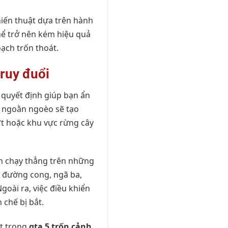
hiến thuật dựa trên hành
thể trở nên kém hiệu quả
oạch trốn thoát.
truy đuổi
ố quyết định giúp bạn ẩn
g ngoằn ngoèo sẽ tạo
ợt hoặc khu vực rừng cây
nh chạy thẳng trên những
n đường cong, ngã ba,
goài ra, việc điều khiển
 chế bị bắt.
át trong
gta 5 trốn cảnh