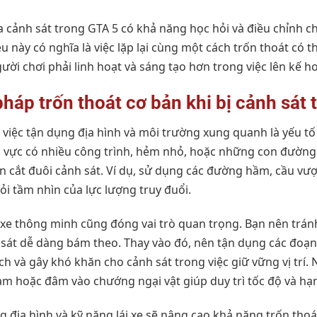
a cảnh sát trong GTA 5 có khả năng học hỏi và điều chỉnh c
u này có nghĩa là việc lặp lại cùng một cách trốn thoát có 
gười chơi phải linh hoạt và sáng tạo hơn trong việc lên kế h
háp trốn thoát cơ bản khi bị cảnh sát 
i, việc tận dụng địa hình và môi trường xung quanh là yếu t
u vực có nhiều công trình, hẻm nhỏ, hoặc những con đườn
ạn cắt đuôi cảnh sát. Ví dụ, sử dụng các đường hầm, cầu vư
ỏi tầm nhìn của lực lượng truy đuổi.
i xe thông minh cũng đóng vai trò quan trọng. Bạn nên trá
 sát dễ dàng bám theo. Thay vào đó, nên tận dụng các đoạ
h và gây khó khăn cho cảnh sát trong việc giữ vững vị trí. N
hạm hoặc đâm vào chướng ngại vật giúp duy trì tốc độ và hạn
g địa hình và kỹ năng lái xe sẽ nâng cao khả năng trốn tho