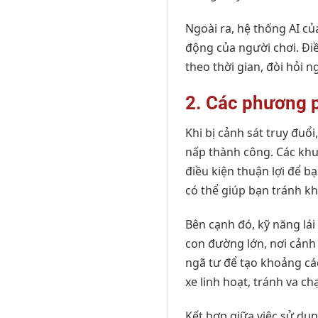
Ngoài ra, hệ thống AI củ
động của người chơi. Điề
theo thời gian, đòi hỏi n
2. Các phương p
Khi bị cảnh sát truy đuổ
nấp thành công. Các kh
điều kiện thuận lợi để b
có thể giúp bạn tránh kh
Bên cạnh đó, kỹ năng lá
con đường lớn, nơi cảnh
ngã tư để tạo khoảng các
xe linh hoạt, tránh va c
Kết hợp giữa việc sử dụn