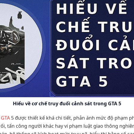
Hiểu về cơ chế truy đuổi cảnh sát trong GTA 5
g
GTA
5 được thiết kế khá chi tiết, phản ánh mức độ phạm p
ối, tấn công người khác hay vi phạm luật giao thông nghiê
p, hệ thống sẽ kích hoạt mức truy nã, biểu thị bằng số sa