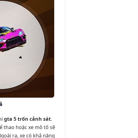
ả
hi
gta 5 trốn cảnh sát
.
hể thao hoặc xe mô tô sẽ
goài ra, xe có khả năng