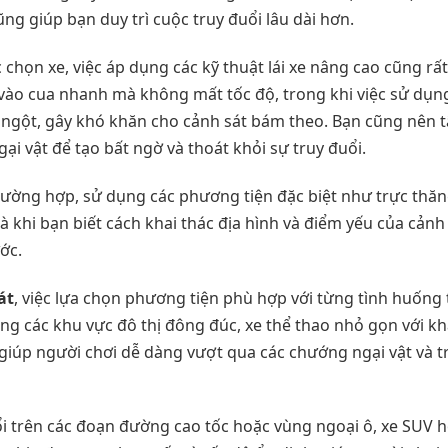
ng giúp bạn duy trì cuộc truy đuổi lâu dài hơn.
 chọn xe, việc áp dụng các kỹ thuật lái xe nâng cao cũng rất 
n vào cua nhanh mà không mất tốc độ, trong khi việc sử dụ
 ngột, gây khó khăn cho cảnh sát bám theo. Bạn cũng nên 
i vật để tạo bất ngờ và thoát khỏi sự truy đuổi.
trường hợp, sử dụng các phương tiện đặc biệt như trực thă
à khi bạn biết cách khai thác địa hình và điểm yếu của cảnh 
ớc.
át
, việc lựa chọn phương tiện phù hợp với từng tình huống t
rong các khu vực đô thị đông đúc, xe thể thao nhỏ gọn với 
giúp người chơi dễ dàng vượt qua các chướng ngại vật và t
uổi trên các đoạn đường cao tốc hoặc vùng ngoại ô, xe SUV h