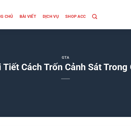
G CHỦ
BÀI VIẾT
DỊCH VỤ
SHOP ACC
GTA
 Tiết Cách Trốn Cảnh Sát Trong 