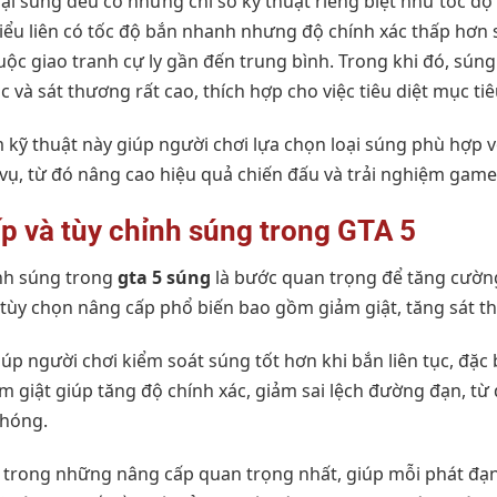
oại súng đều có những chỉ số kỹ thuật riêng biệt như tốc độ
tiểu liên có tốc độ bắn nhanh nhưng độ chính xác thấp hơn 
ộc giao tranh cự ly gần đến trung bình. Trong khi đó, súng
và sát thương rất cao, thích hợp cho việc tiêu diệt mục tiê
m kỹ thuật này giúp người chơi lựa chọn loại súng phù hợp 
vụ, từ đó nâng cao hiệu quả chiến đấu và trải nghiệm game
p và tùy chỉnh súng trong GTA 5
ỉnh súng trong
gta 5 súng
là bước quan trọng để tăng cường
 tùy chọn nâng cấp phổ biến bao gồm giảm giật, tăng sát t
úp người chơi kiểm soát súng tốt hơn khi bắn liên tục, đặc b
m giật giúp tăng độ chính xác, giảm sai lệch đường đạn, t
chóng.
 trong những nâng cấp quan trọng nhất, giúp mỗi phát đạn