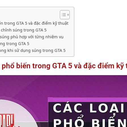
ến trong GTA 5 và đặc điểm kỹ thuật
y chỉnh súng trong GTA 5
 súng phù hợp với từng nhiệm vụ
úng trong GTA 5
ọng khi sử dụng súng trong GTA 5
g phổ biến trong GTA 5 và đặc điểm kỹ 