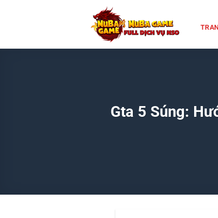
Chuyển
đến
TRAN
nội
dung
Gta 5 Súng: Hư