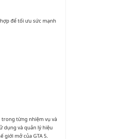
ù hợp để tối ưu sức mạnh
i trong từng nhiệm vụ và
sử dụng và quản lý hiệu
ế giới mở của GTA 5.