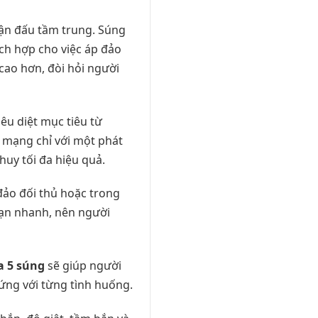
ận đấu tầm trung. Súng
ích hợp cho việc áp đảo
cao hơn, đòi hỏi người
êu diệt mục tiêu từ
í mạng chỉ với một phát
huy tối đa hiệu quả.
 đảo đối thủ hoặc trong
đạn nhanh, nên người
a 5 súng
sẽ giúp người
 ứng với từng tình huống.