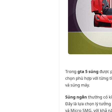
Trong
gta 5 súng
được p
chọn phù hợp với từng t
và súng máy.
Súng ngắn
thường có kí
Đây là lựa chọn lý tưởng
và Micro SMG, với khả nă