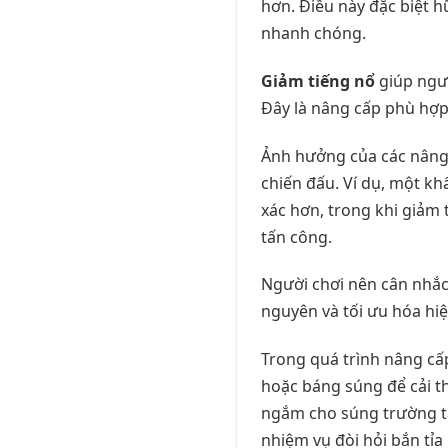
hơn. Điều này đặc biệt h
nhanh chóng.
Giảm tiếng nổ
giúp ngườ
Đây là nâng cấp phù hợp 
Ảnh hưởng của các nâng 
chiến đấu. Ví dụ, một kh
xác hơn, trong khi giảm 
tấn công.
Người chơi nên cân nhắc
nguyên và tối ưu hóa hi
Trong quá trình nâng c
hoặc báng súng để cải thi
ngắm cho súng trường tấ
nhiệm vụ đòi hỏi bắn tỉa