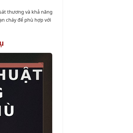
 sát thương và khả năng
đạn cháy để phù hợp với
vụ