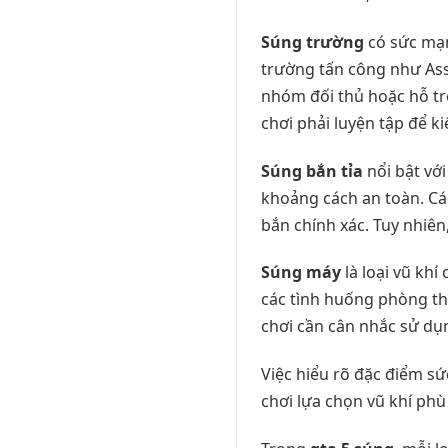
Súng trường
có sức mạn
trường tấn công như Assa
nhóm đối thủ hoặc hỗ tr
chơi phải luyện tập để k
Súng bắn tỉa
nổi bật với
khoảng cách an toàn. Các
bắn chính xác. Tuy nhiên
Súng máy
là loại vũ khí
các tình huống phòng th
chơi cần cân nhắc sử dụn
Việc hiểu rõ đặc điểm s
chơi lựa chọn vũ khí phù