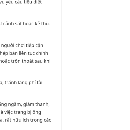
vụ yêu cầu tiêu diệt
ừ cảnh sát hoặc kẻ thù.
người chơi tiếp cận
hép bắn liên tục chính
hoặc trốn thoát sau khi
 tránh lãng phí tài
 ống ngắm, giảm thanh,
là việc trang bị ống
, rất hữu ích trong các