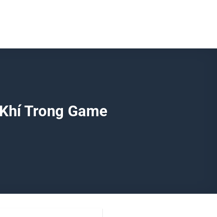
 Khí Trong Game