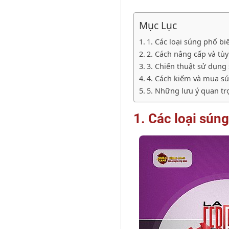
Mục Lục
1. Các loại súng phổ bi
2. Cách nâng cấp và tù
3. Chiến thuật sử dụng
4. Cách kiếm và mua s
5. Những lưu ý quan tr
1. Các loại sún