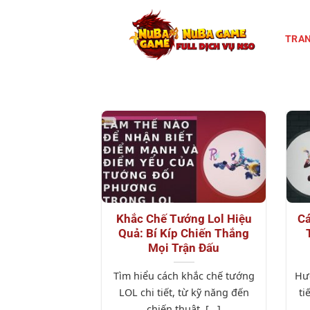
Chuyển
đến
TRAN
nội
dung
Khắc Chế Tướng Lol Hiệu
Cá
Quả: Bí Kíp Chiến Thắng
Mọi Trận Đấu
Tìm hiểu cách khắc chế tướng
Hướ
LOL chi tiết, từ kỹ năng đến
ti
chiến thuật, [...]