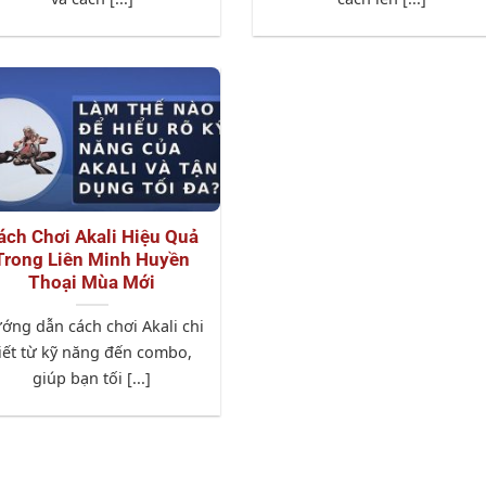
ách Chơi Akali Hiệu Quả
Trong Liên Minh Huyền
Thoại Mùa Mới
ớng dẫn cách chơi Akali chi
iết từ kỹ năng đến combo,
giúp bạn tối [...]