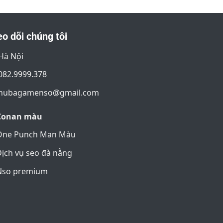
o dõi chúng tôi
Hà Nội
082.9999.378
nubagamenso@gmail.com
Conan màu
One Punch Man Màu
ịch vụ seo đà nẵng
Nso premium