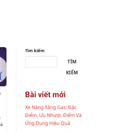
Tìm kiếm
TÌM
KIẾM
Bài viết mới
ả
Xe Nâng Xăng Gas: Đặc
Điểm, Ưu Nhược Điểm Và
i
Ứng Dụng Hiệu Quả
và