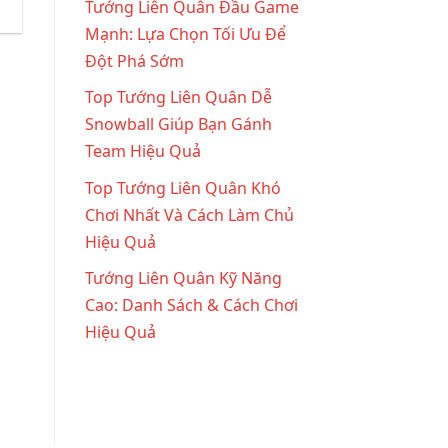
Tướng Liên Quân Đầu Game
Mạnh: Lựa Chọn Tối Ưu Để
Đột Phá Sớm
Top Tướng Liên Quân Dễ
Snowball Giúp Bạn Gánh
Team Hiệu Quả
Top Tướng Liên Quân Khó
Chơi Nhất Và Cách Làm Chủ
Hiệu Quả
Tướng Liên Quân Kỹ Năng
Cao: Danh Sách & Cách Chơi
Hiệu Quả