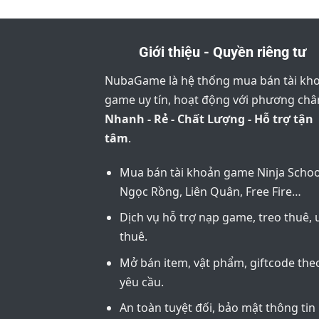
Giới thiệu - Quyền riêng tư
NubaGame là hệ thống mua bán tài kh
game uy tín, hoạt động với phương ch
Nhanh - Rẻ - Chất Lượng - Hỗ trợ tận
tâm
.
Mua bán tài khoản game Ninja Schoo
Ngọc Rồng, Liên Quân, Free Fire…
Dịch vụ hỗ trợ nạp game, treo thuê, 
thuê.
Mở bán item, vật phẩm, giftcode the
yêu cầu.
An toàn tuyệt đối, bảo mật thông tin