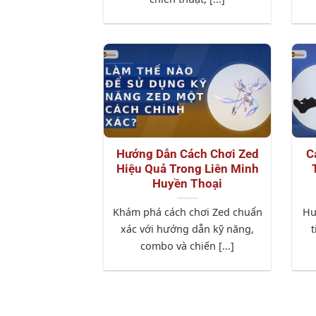
Hướng Dẫn Cách Chơi Zed
C
Hiệu Quả Trong Liên Minh
Huyền Thoại
Khám phá cách chơi Zed chuẩn
Hư
xác với hướng dẫn kỹ năng,
t
combo và chiến [...]