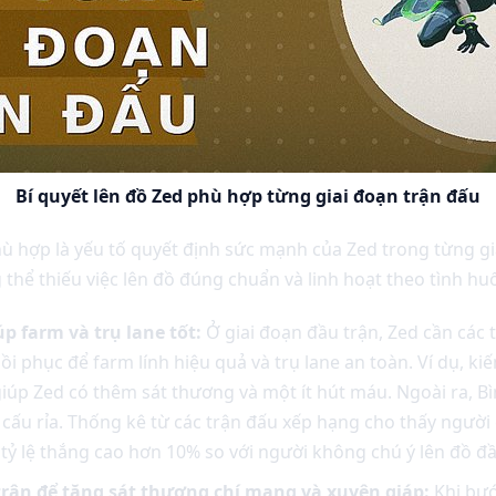
Bí quyết lên đồ Zed phù hợp từng giai đoạn trận đấu
hù hợp là yếu tố quyết định sức mạnh của Zed trong từng g
thể thiếu việc lên đồ đúng chuẩn và linh hoạt theo tình hu
p farm và trụ lane tốt:
Ở giai đoạn đầu trận, Zed cần các t
i phục để farm lính hiệu quả và trụ lane an toàn. Ví dụ, k
giúp Zed có thêm sát thương và một ít hút máu. Ngoài ra, B
 cấu rỉa. Thống kê từ các trận đấu xếp hạng cho thấy người 
ỷ lệ thắng cao hơn 10% so với người không chú ý lên đồ đầ
trận để tăng sát thương chí mạng và xuyên giáp:
Khi bướ