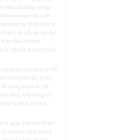
 bay theo đường thẳng
nh vị trí sao cho lưỡi
sát thương. Ví dụ, trong
 nhanh và gây áp lực lên
c trận đấu chuyên
iêu Q nếu sử dụng chuẩn
 bóng ảo của Zed có thể
an trọng để tạo áp lực
hể sử dụng bóng ảo để
 Zed tăng khả năng cơ
g bóng ảo linh hoạt,
êu E giúp Zed làm chậm
ví dụ thực tế là trong
uyển của nhiều thành