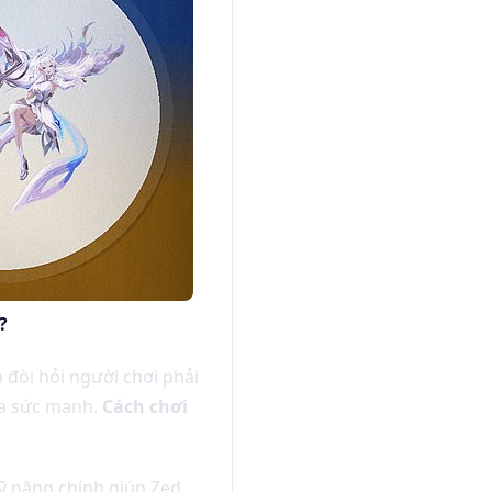
?
 đòi hỏi người chơi phải
đa sức mạnh.
Cách chơi
ỹ năng chính giúp Zed