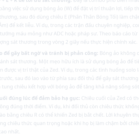
bằng việc sử dụng bóng ảo (W) để đặt vị trí thuận lợi, tiếp 
thương, sau đó dùng chiêu E (Phân Thân Bóng Tối) làm chậm
Ám) để kết liễu. Ví dụ, trong các trận đấu chuyên nghiệp, 
tướng máu mỏng như ADC hoặc pháp sư. Theo báo cáo từ c
ợng sát thương trong vòng 2 giây nếu thực hiện chính xác.
o để gây bất ngờ và tránh bị phản công:
Bóng ảo không ch
ránh sát thương. Một mẹo hữu ích là sử dụng bóng ảo để ti
 được vị trí thật của Zed. Ví dụ, trong các tình huống solo 
rước, sau đó lao vào từ phía sau đối thủ để gây sát thương 
à tung chiêu kết hợp với bóng ảo để tăng khả năng sống sót
uối đúng lúc để đảm bảo hạ gục:
Chiêu cuối của Zed có th
ng đúng thời điểm. Ví dụ, khi đối thủ còn chiêu thức khốn
vào bằng chiêu R có thể khiến Zed bị bắt chết. Lời khuyên thự
ng chiêu thức quan trọng hoặc khi họ bị làm chậm bởi chiêu
cao nhất.