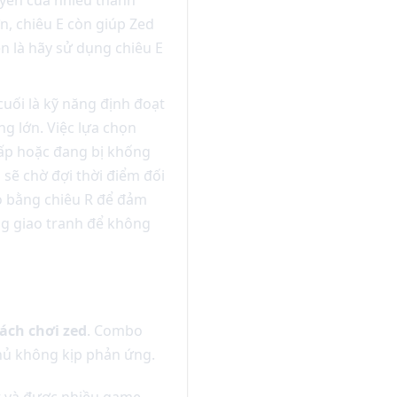
n, chiêu E còn giúp Zed
n là hãy sử dụng chiêu E
uối là kỹ năng định đoạt
ng lớn. Việc lựa chọn
hấp hoặc đang bị khống
d
sẽ chờ đợi thời điểm đối
o bằng chiêu R để đảm
ng giao tranh để không
ách chơi zed
. Combo
thủ không kịp phản ứng.
t và được nhiều game