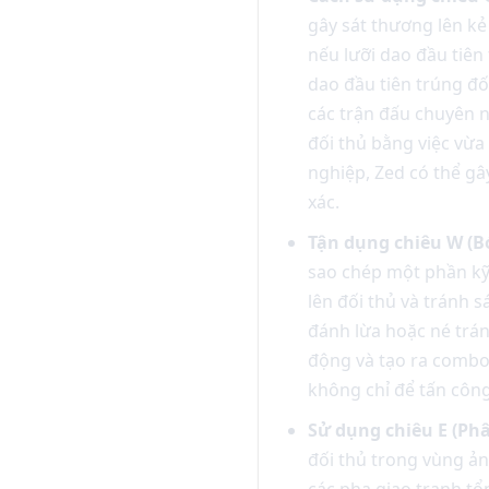
gây sát thương lên kẻ
nếu lưỡi dao đầu tiên 
dao đầu tiên trúng đối
các trận đấu chuyên n
đối thủ bằng việc vừa
nghiệp, Zed có thể gâ
xác.
Tận dụng chiêu W (Bó
sao chép một phần kỹ 
lên đối thủ và tránh s
đánh lừa hoặc né trá
động và tạo ra combo 
không chỉ để tấn công
Sử dụng chiêu E (Phâ
đối thủ trong vùng ản
các pha giao tranh tổ