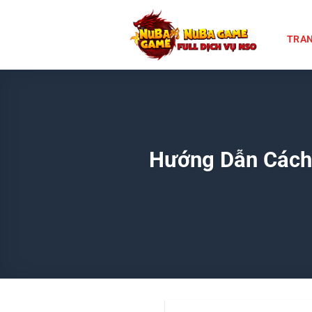
Chuyển
đến
TRAN
nội
dung
Hướng Dẫn Cách 