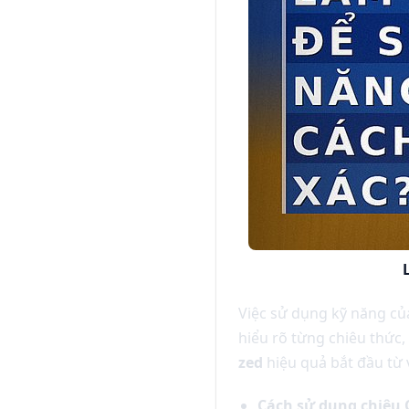
Việc sử dụng kỹ năng củ
hiểu rõ từng chiêu thức
zed
hiệu quả bắt đầu từ 
Cách sử dụng chiêu 