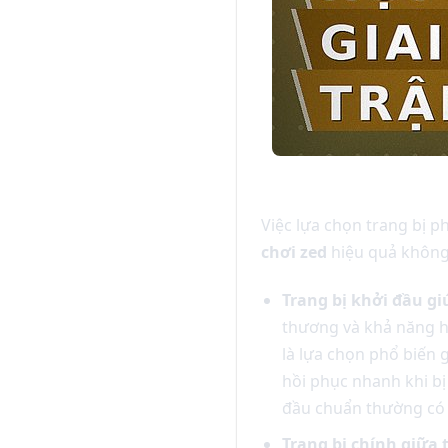
Việc lựa chọn trang bị p
chơi zed
hiệu quả không 
Trang bị khởi đầu giú
thương và khả năng hồ
là lựa chọn phổ biến 
hồi phục nhanh khi bị
đầu chuẩn thường có t
Trang bị chính giữa 