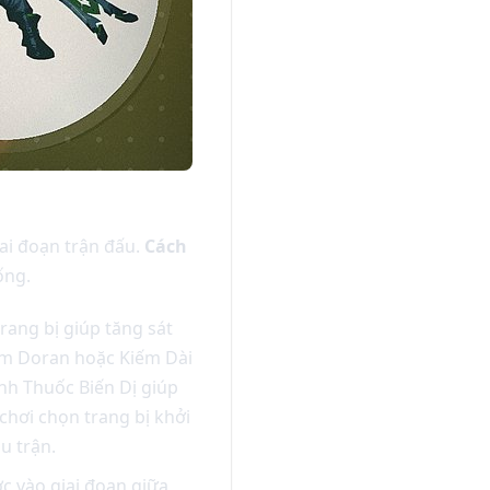
iai đoạn trận đấu.
Cách
ống.
rang bị giúp tăng sát
iếm Doran hoặc Kiếm Dài
ình Thuốc Biến Dị giúp
chơi chọn trang bị khởi
u trận.
c vào giai đoạn giữa