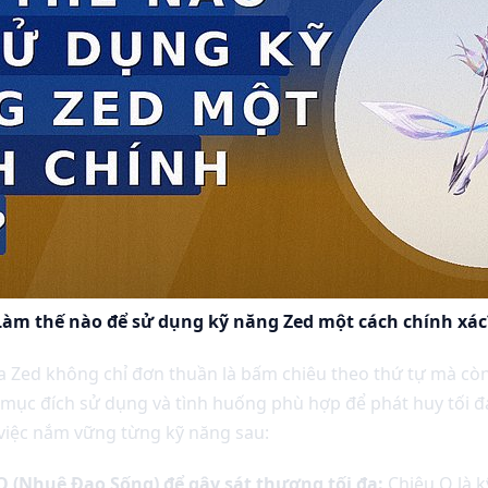
Làm thế nào để sử dụng kỹ năng Zed một cách chính xác
a Zed không chỉ đơn thuần là bấm chiêu theo thứ tự mà còn
, mục đích sử dụng và tình huống phù hợp để phát huy tối 
việc nắm vững từng kỹ năng sau:
Q (Nhuệ Đao Sống) để gây sát thương tối đa:
Chiêu Q là k