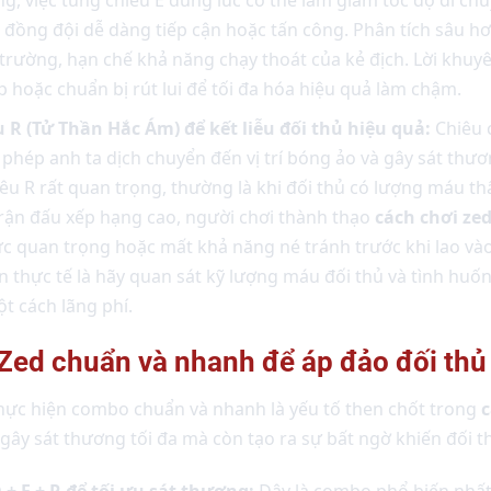
 đồng đội dễ dàng tiếp cận hoặc tấn công. Phân tích sâu hơ
trường, hạn chế khả năng chạy thoát của kẻ địch. Lời khuyê
p hoặc chuẩn bị rút lui để tối đa hóa hiệu quả làm chậm.
 R (Tử Thần Hắc Ám) để kết liễu đối thủ hiệu quả:
Chiêu c
 phép anh ta dịch chuyển đến vị trí bóng ảo và gây sát thươ
êu R rất quan trọng, thường là khi đối thủ có lượng máu t
 trận đấu xếp hạng cao, người chơi thành thạo
cách chơi ze
ức quan trọng hoặc mất khả năng né tránh trước khi lao và
n thực tế là hãy quan sát kỹ lượng máu đối thủ và tình huố
t cách lãng phí.
Zed chuẩn và nhanh để áp đảo đối thủ
 thực hiện combo chuẩn và nhanh là yếu tố then chốt trong
c
gây sát thương tối đa mà còn tạo ra sự bất ngờ khiến đối 
+ E + R để tối ưu sát thương:
Đây là combo phổ biến nhấ