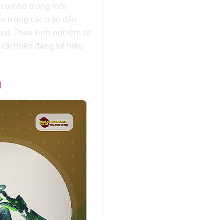
p combo trong môi
bo trong các trận đấu
Zed. Theo kinh nghiệm từ
cải thiện đáng kể hiệu
u