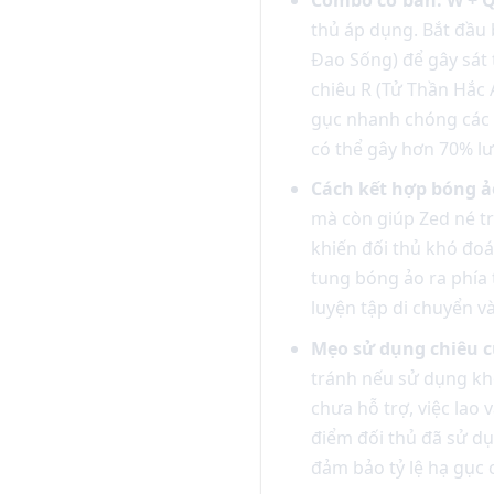
thủ áp dụng. Bắt đầu 
Đao Sống) để gây sát 
chiêu R (Tử Thần Hắc 
gục nhanh chóng các 
có thể gây hơn 70% lư
Cách kết hợp bóng ả
mà còn giúp Zed né t
khiến đối thủ khó đoán
tung bóng ảo ra phía t
luyện tập di chuyển v
Mẹo sử dụng chiêu c
tránh nếu sử dụng khô
chưa hỗ trợ, việc lao 
điểm đối thủ đã sử dụ
đảm bảo tỷ lệ hạ gục 