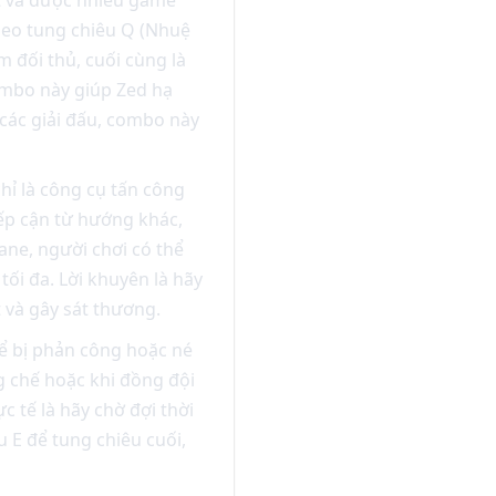
theo tung chiêu Q (Nhuệ
 đối thủ, cuối cùng là
combo này giúp Zed hạ
ác giải đấu, combo này
ỉ là công cụ tấn công
ếp cận từ hướng khác,
lane, người chơi có thể
tối đa. Lời khuyên là hãy
 và gây sát thương.
ể bị phản công hoặc né
g chế hoặc khi đồng đội
c tế là hãy chờ đợi thời
 E để tung chiêu cuối,