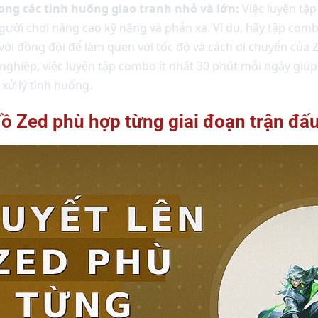
ng các tình huống giao tranh nhỏ và lớn:
Việc luyện tậ
gười chơi nâng cao kỹ năng và phản xạ. Ví dụ, hãy tập com
ới đồng đội để làm quen với tốc độ và cách di chuyển của 
ghiệp, việc luyện tập combo ít nhất 30 phút mỗi ngày giúp 
 xử lý tình huống.
 đồ Zed phù hợp từng giai đoạn trận đấ