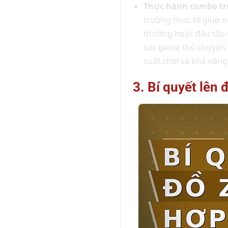
Thực hành combo tro
trường thực tế giúp n
thường hoặc đấu tập v
các game thủ chuyên n
suất chơi và khả năng
3. Bí quyết lên