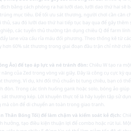
 địch bằng cách phóng ra hai lưỡi dao, lưỡi dao thứ hai sẽ
trúng mục tiêu. Để tối ưu sát thương, người chơi cần căn chỉ
 thủ, sau đó lưỡi dao thứ hai tiếp tục bay qua để gây thêm 
ghiệp, các tuyển thủ thường tận dụng chiêu Q để farm lính
 đẩy lane vừa cấu rỉa máu đối phương. Theo thống kê từ cá
y hơn 60% sát thương trong giai đoạn đầu trận chỉ nhờ ch
ng Ảo) để tạo áp lực và né tránh đòn:
Chiêu W tạo ra một
năng của Zed trong vòng vài giây. Đây là công cụ cực kỳ qu
át thương. Ví dụ, khi đối thủ chuẩn bị tung chiêu, bạn có t
nh đòn. Trong các tình huống gank hoặc solo, bóng ảo giúp
sát thương kép. Lời khuyên thực tế là hãy luyện tập sử dụn
 mà còn để di chuyển an toàn trong giao tranh.
n Thân Bóng Tối) để làm chậm và kiểm soát kẻ địch:
Chi
h hưởng, tạo điều kiện thuận lợi để combo hoặc rút lui. Một 
ng, việc tung chiêu E đúng lúc có thể làm giảm tốc độ di ch