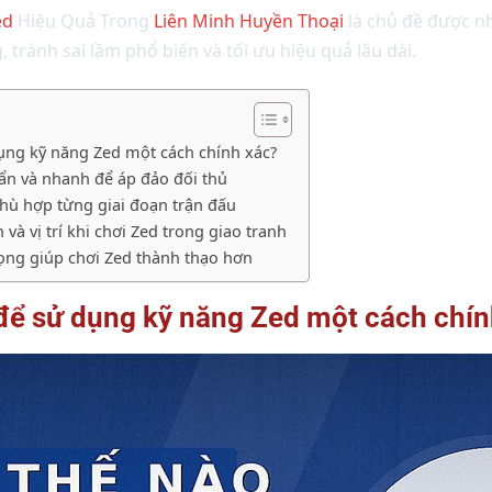
ed
Hiệu Quả Trong
Liên Minh Huyền Thoại
là chủ đề được n
 tránh sai lầm phổ biến và tối ưu hiệu quả lâu dài.
ụng kỹ năng Zed một cách chính xác?
ẩn và nhanh để áp đảo đối thủ
phù hợp từng giai đoạn trận đấu
 và vị trí khi chơi Zed trong giao tranh
rọng giúp chơi Zed thành thạo hơn
để sử dụng kỹ năng Zed một cách chín