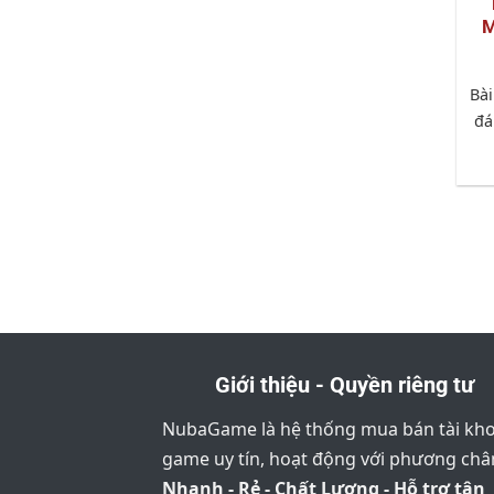
M
Bài
đá
Giới thiệu - Quyền riêng tư
NubaGame là hệ thống mua bán tài kh
game uy tín, hoạt động với phương ch
Nhanh - Rẻ - Chất Lượng - Hỗ trợ tận