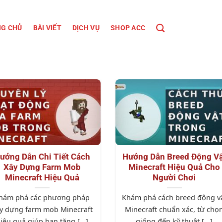
G CHỦ
BÀI VIẾT
DỊCH VỤ
SHOP ACC
ướng Dẫn Chi Tiết Cách
Hướng Dẫn Breed Động Vậ
Xây Dựng Farm Mob
Minecraft Hiệu Quả Cho
Minecraft Hiệu Quả
Người Chơi
hám phá các phương pháp
Khám phá cách breed động v
y dựng farm mob Minecraft
Minecraft chuẩn xác, từ chọ
iệu quả giúp bạn tăng [...]
giống đến kỹ thuật [...]