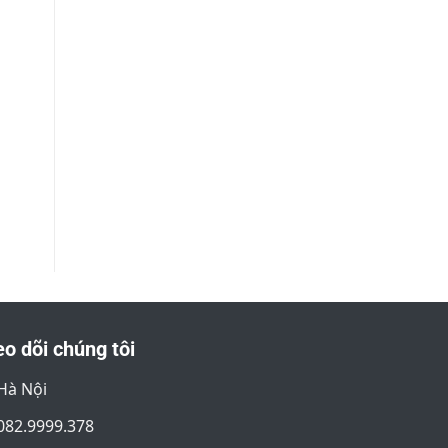
o dõi chúng tôi
Hà Nội
082.9999.378