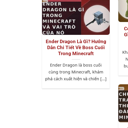
C
G
Ender Dragon Là Gì? Hướng
Dẫn Chi Tiết Về Boss Cuối
Kh
Trong Minecraft
N
Ender Dragon là boss cuối
bư
cùng trong Minecraft, khám
phá cách xuất hiện và chiến [...]