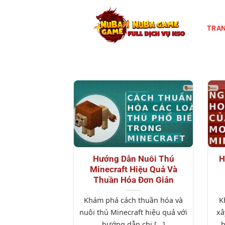
Chuyển
đến
TRAN
nội
dung
Hướng Dẫn Nuôi Thú
H
Minecraft Hiệu Quả Và
Thuần Hóa Đơn Giản
Khám phá cách thuần hóa và
K
nuôi thú Minecraft hiệu quả với
xâ
hướng dẫn chi [...]
h