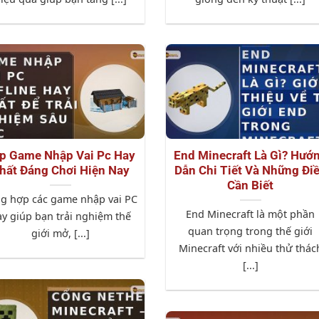
p Game Nhập Vai Pc Hay
End Minecraft Là Gì? Hướ
hất Đáng Chơi Hiện Nay
Dẫn Chi Tiết Và Những Đi
Cần Biết
g hợp các game nhập vai PC
End Minecraft là một phần
y giúp bạn trải nghiệm thế
quan trọng trong thế giới
giới mở, [...]
Minecraft với nhiều thử thác
[...]