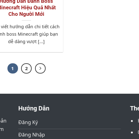
Hướng Dẫn Đánh Boss
inecraft Hiệu Quả Nhất
Cho Người Mới
 viết hướng dẫn chi tiết cách
nh boss Minecraft giúp bạn
dễ dàng vượt [...]
1
2
Hướng Dẫn
The
oản
Đăng Ký
âm
Đăng Nhập