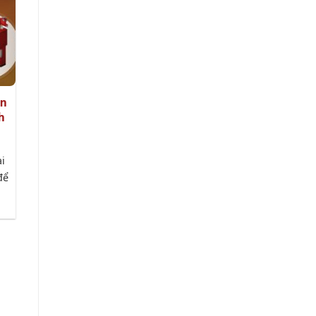
ẫn
h
ại
để