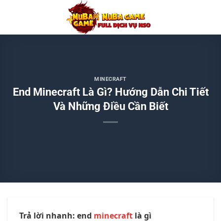
Chuyển
đến
nội
dung
MINECRAFT
End Minecraft Là Gì? Hướng Dẫn Chi Tiết
Và Những Điều Cần Biết
Trả lời nhanh: end
minecraft
là gì