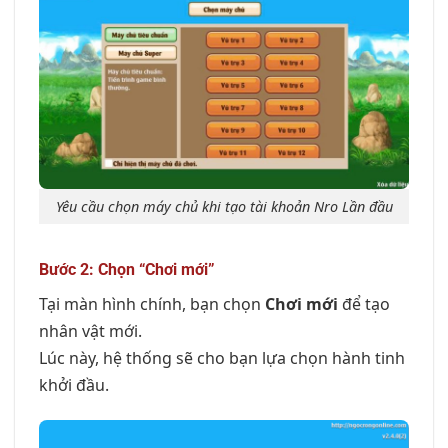
Yêu cầu chọn máy chủ khi tạo tài khoản Nro Lần đầu
Bước 2: Chọn “Chơi mới”
Tại màn hình chính, bạn chọn
Chơi mới
để tạo
nhân vật mới.
Lúc này, hệ thống sẽ cho bạn lựa chọn hành tinh
khởi đầu.