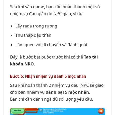
Sau khi vào game, bạn cần hoàn thành một số
nhiệm vụ đơn giản do NPC giao, ví dụ:
Lấy rada trong rương
Thu thập đậu thần
Làm quen với di chuyển và đánh quái
Đây là bước bắt buộc trước khi có thể
Tạo tài
khoản NRO
.
Bước 6: Nhận nhiệm vụ đánh 5 mộc nhân
Sau khi hoàn thành 2 nhiệm vụ đầu, NPC sẽ giao
cho bạn nhiệm vụ
đánh bại 5 mộc nhân
.
Bạn chỉ cần đánh ngã đủ số lượng yêu cầu.