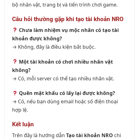
bộ nhân vật, trang bị và tiến trình chơi game.
Câu hỏi thường gặp khi tạo tài khoản NRO
Chưa làm nhiệm vụ mộc nhân có tạo tài
khoản được không?
→ Không, đây là điều kiện bắt buộc.
Một tài khoản có chơi nhiều nhân vật
không?
→ Có, mỗi server có thể tạo nhiều nhân vật.
Quên mật khẩu có lấy lại được không?
→ Có, nếu bạn dùng email hoặc số điện thoại
hợp lệ.
Kết luận
Trên đây là hướng dẫn
Tạo tài khoản NRO
chi