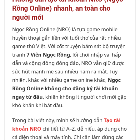
Rồng Online) nhanh, an toàn cho
người mới
Ngọc Rồng Online (NRO) là tựa game mobile
huyền thoại gắn liền với tuổi thơ của rất nhiều
game thủ Việt. Với cốt truyện bám sát bộ truyện
tranh
7 Viên Ngọc Rồng
, lối chơi nhập vai hấp
dẫn và cộng đồng đông đảo, NRO vẫn giữ được
sức hút mạnh mẽ sau nhiều năm ra mắt. Tuy
nhiên, khác với nhiều game online khác,
Ngọc
Rồng Online không cho đăng ký tài khoản
ngay từ đầu
, khiến không ít người chơi mới gặp
khó khăn khi bắt đầu.
Trong bài viết này, mình sẽ hướng dẫn
Tạo tài
khoản NRO
chi tiết từ A–Z, dễ hiểu, áp dụng cho
cả điện thoại và máy tính. Chỉ cần làm đúng các