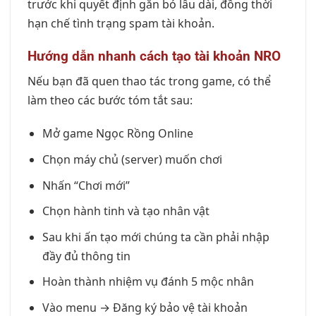
trước khi quyết định gắn bó lâu dài, đồng thời
hạn chế tình trạng spam tài khoản.
Hướng dẫn nhanh cách tạo tài khoản NRO
Nếu bạn đã quen thao tác trong game, có thể
làm theo các bước tóm tắt sau:
Mở game Ngọc Rồng Online
Chọn máy chủ (server) muốn chơi
Nhấn “Chơi mới”
Chọn hành tinh và tạo nhân vật
Sau khi ấn tạo mới chúng ta cần phải nhập
đầy đủ thông tin
Hoàn thành nhiệm vụ đánh 5 mộc nhân
Vào menu → Đăng ký bảo vệ tài khoản