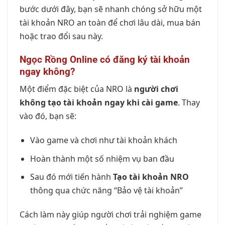
bước dưới đây, bạn sẽ nhanh chóng sở hữu một
tài khoản NRO an toàn để chơi lâu dài, mua bán
hoặc trao đổi sau này.
Ngọc Rồng Online có đăng ký tài khoản
ngay không?
Một điểm đặc biệt của NRO là
người chơi
không tạo tài khoản ngay khi cài game
. Thay
vào đó, bạn sẽ:
Vào game và chơi như tài khoản khách
Hoàn thành một số nhiệm vụ ban đầu
Sau đó mới tiến hành
Tạo tài khoản NRO
thông qua chức năng “Bảo vệ tài khoản”
Cách làm này giúp người chơi trải nghiệm game