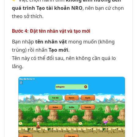
quá trình Tạo tài khoản NRO
, nên bạn cứ chọn
theo sở thích.
Bước 4: Đặt tên nhân vật và tạo mới
Bạn nhập
tên nhân vật
mong muốn (không
trùng) rồi nhấn
Tạo mới
.
Tên này có thể đổi sau, nên không cần quá lo
lắng.