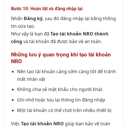
Bước 10: Hoàn tất và đăng nhập lại
Nhấn
Đăng ký
, sau đó đăng nhập lại bằng thông
tin vừa tạo.
Như vậy là bạn đã
Tạo tài khoản NRO thành
công
và tài khoản đã được bảo vệ an toàn.
Những lưu ý quan trọng khi tạo tài khoản
NRO
Nên tạo tài khoản càng sớm càng tốt để tránh
mất nhân vật
Không chia sẻ mật khẩu cho người khác
Ghi nhớ hoặc lưu lại thông tin đăng nhập
Một tài khoản có thể chơi trên nhiều thiết bị
Việc
Tạo tài khoản NRO
giúp bạn bảo vệ toàn