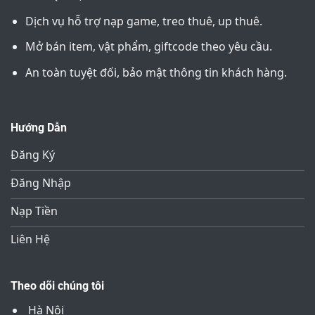
Dịch vụ hỗ trợ nạp game, treo thuê, up thuê.
Mở bán item, vật phẩm, giftcode theo yêu cầu.
An toàn tuyệt đối, bảo mật thông tin khách hàng.
Hướng Dẫn
Đăng Ký
Đăng Nhập
Nạp Tiền
Liên Hệ
Theo dõi chúng tôi
Hà Nội