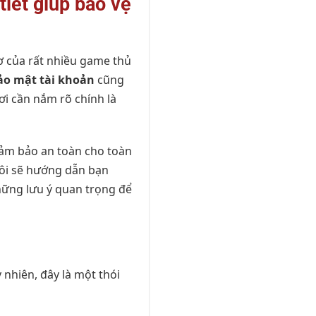
iết giúp bảo vệ
ơ của rất nhiều game thủ
ảo mật tài khoản
cũng
i cần nắm rõ chính là
đảm bảo an toàn cho toàn
tôi sẽ hướng dẫn bạn
những lưu ý quan trọng để
 nhiên, đây là một thói