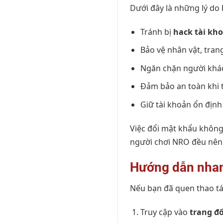
Dưới đây là những lý do
Tránh bị
hack tài kh
Bảo vệ nhân vật, tran
Ngăn chặn người khác
Đảm bảo an toàn khi 
Giữ tài khoản ổn định 
Việc đổi mật khẩu không 
người chơi NRO đều nên 
Hướng dẫn nhan
Nếu bạn đã quen thao tá
Truy cập vào
trang đ