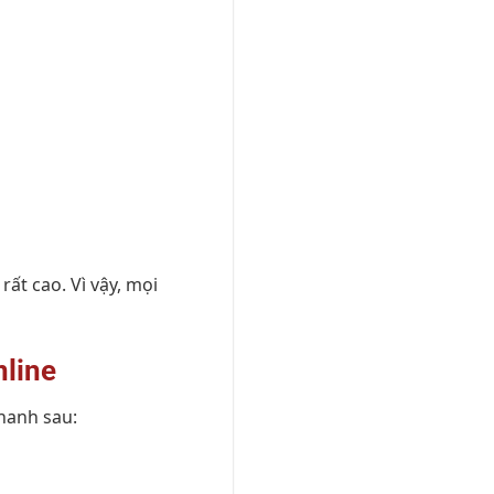
ất cao. Vì vậy, mọi
nline
hanh sau: