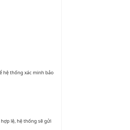
ể hệ thống xác minh bảo
 hợp lệ, hệ thống sẽ gửi