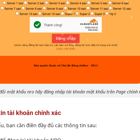
 đổi mật khẩu nro hãy đăng nhập tài khoản mật khẩu trên Page chính 
in tài khoản chính xác
ẩu, bạn cần điền đầy đủ các thông tin sau: