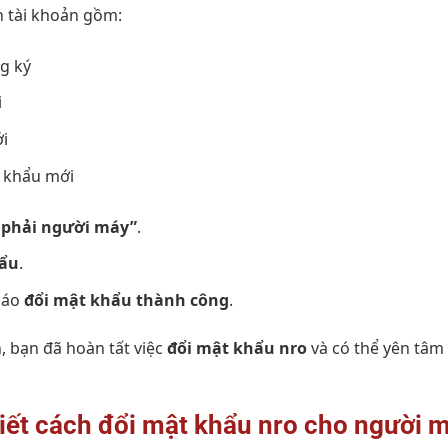
n tài khoản gồm:
g ký
i
i
t khẩu mới
 phải người máy”
.
hẩu
.
báo
đổi mật khẩu thành công
.
n, bạn đã hoàn tất việc
đổi mật khẩu nro
và có thể yên tâm 
iết cách đổi mật khẩu nro cho người 