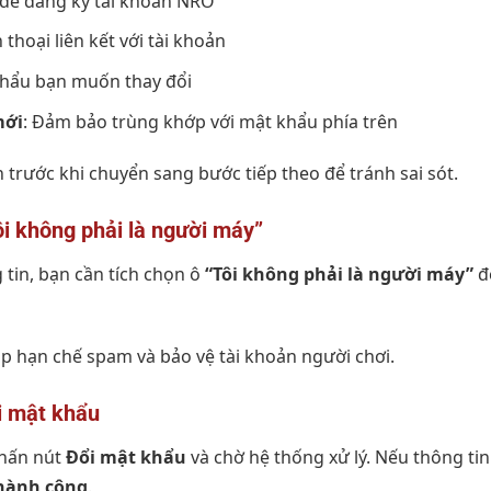
 để đăng ký tài khoản NRO
n thoại liên kết với tài khoản
khẩu bạn muốn thay đổi
mới
: Đảm bảo trùng khớp với mật khẩu phía trên
n trước khi chuyển sang bước tiếp theo để tránh sai sót.
i không phải là người máy”
tin, bạn cần tích chọn ô
“Tôi không phải là người máy”
đ
úp hạn chế spam và bảo vệ tài khoản người chơi.
i mật khẩu
nhấn nút
Đổi mật khẩu
và chờ hệ thống xử lý. Nếu thông tin
thành công
.