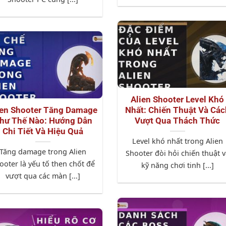
Alien Shooter Level Khó
ien Shooter Tăng Damage
Nhất: Chiến Thuật Và Các
hư Thế Nào: Hướng Dẫn
Vượt Qua Thách Thức
Chi Tiết Và Hiệu Quả
Level khó nhất trong Alien
Tăng damage trong Alien
Shooter đòi hỏi chiến thuật v
ooter là yếu tố then chốt để
kỹ năng chơi tinh [...]
vượt qua các màn [...]