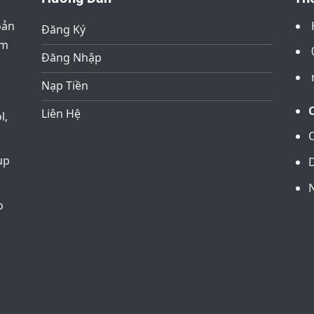
oản
Đăng Ký
âm
Đăng Nhập
Nạp Tiền
Liên Hệ
l,
up
D
o