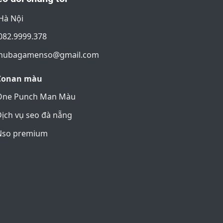
Hà Nội
082.9999.378
nubagamenso@gmail.com
Conan màu
One Punch Man Màu
ịch vụ seo đà nẵng
Nso premium