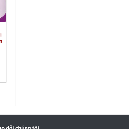
h
i
n
t
g
o dõi chúng tôi