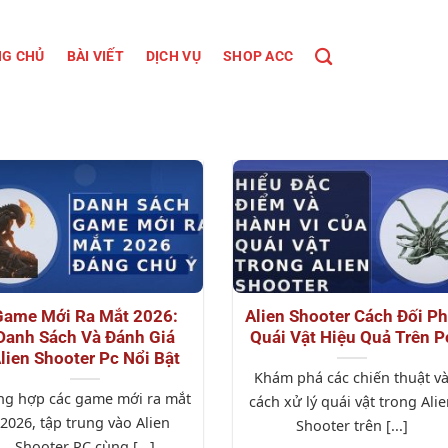
G CHỦ
BÀI VIẾT
DỊCH VỤ
SHOP ACC
Game Mới Ra Mắt 2026:
Alien Shooter Cách Đối P
Danh Sách Và Đánh Giá
Quái Vật Hiệu Quả Trên P
lien Shooter Pc Nổi Bật
Khám phá các chiến thuật v
ng hợp các game mới ra mắt
cách xử lý quái vật trong Ali
2026, tập trung vào Alien
Shooter trên [...]
Shooter PC cùng [...]