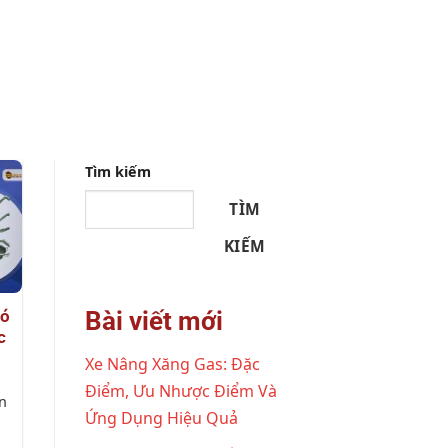
Tìm kiếm
TÌM
KIẾM
Bài viết mới
hó
c
Xe Nâng Xăng Gas: Đặc
à
Điểm, Ưu Nhược Điểm Và
en
Ứng Dụng Hiệu Quả