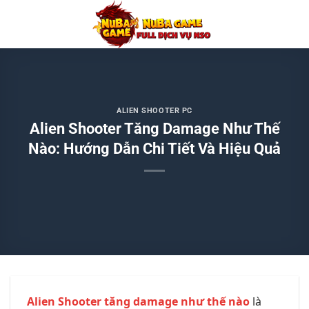
Chuyển
đến
nội
dung
ALIEN SHOOTER PC
Alien Shooter Tăng Damage Như Thế
Nào: Hướng Dẫn Chi Tiết Và Hiệu Quả
Alien Shooter tăng damage như thế nào
là