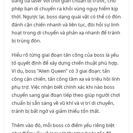
bằng tia laser với thời gian chuẩn bị trước, cho
phép bạn di chuyển ra khỏi vùng nguy hiểm kịp
thời. Ngược lại, boss dạng quái vật có thể có đòn
đánh cận chiến nhanh và liên tục, đòi hỏi sự linh
hoạt trong di chuyển và phản xạ nhanh để tránh
bị trúng đòn.
Hiểu rõ từng giai đoạn tấn công của boss là yếu
tố quyết định để xây dựng chiến thuật phù hợp.
Ví dụ, boss “Alien Queen” có 3 giai đoạn: tấn
công cận chiến, tấn công tầm xa và triệu hồi lính
phụ trợ. Việc nhận biết chính xác khi nào boss
chuyển sang giai đoạn tiếp theo giúp người chơi
chuẩn bị sẵn sàng về vũ khí và vị trí di chuyển,
tránh bị bất ngờ và giảm thiểu tổn thất.
Thêm vào đó, mỗi boss có điểm yếu riêng biệt