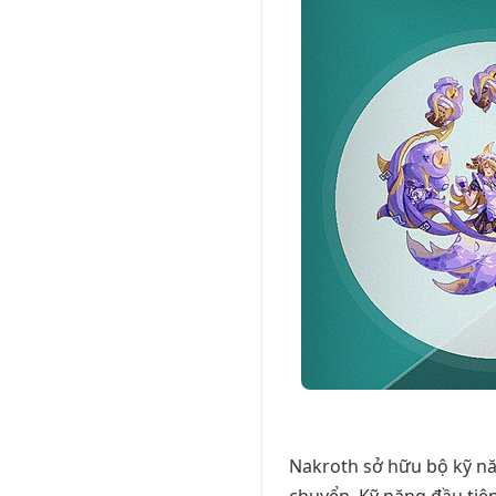
Nakroth sở hữu bộ kỹ nă
chuyển. Kỹ năng đầu tiê