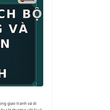
ng giao tranh và di
ây sát thương vật lý và