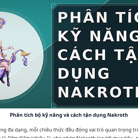
Phân tích bộ kỹ năng và cách tận dụng Nakroth
ng đa dạng, mỗi chiêu thức đều đóng vai trò quan trọng tro
n là
Đâm Kiếm
(chiêu 1), cho phép Nakroth lao tới mục tiêu, g