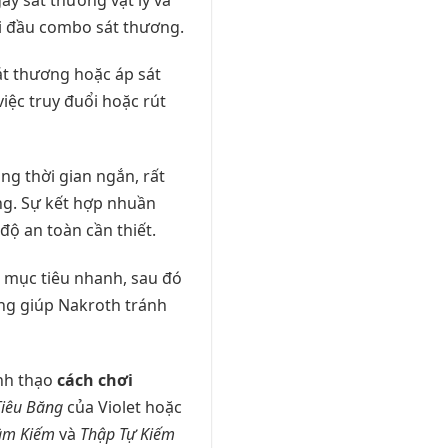
ởi đầu combo sát thương.
sát thương hoặc áp sát
iệc truy đuổi hoặc rút
ong thời gian ngắn, rất
ng. Sự kết hợp nhuần
ộ an toàn cần thiết.
n mục tiêu nhanh, sau đó
ũng giúp Nakroth tránh
ành thạo
cách chơi
Tiêu Băng
của Violet hoặc
âm Kiếm
và
Thập Tự Kiếm