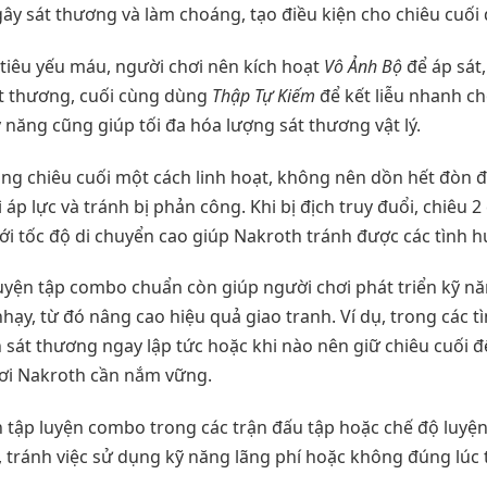
ây sát thương và làm choáng, tạo điều kiện cho chiêu cuối 
 tiêu yếu máu, người chơi nên kích hoạt
Vô Ảnh Bộ
để áp sát,
t thương, cuối cùng dùng
Thập Tự Kiếm
để kết liễu nhanh ch
năng cũng giúp tối đa hóa lượng sát thương vật lý.
ng chiêu cuối một cách linh hoạt, không nên dồn hết đòn 
 áp lực và tránh bị phản công. Khi bị địch truy đuổi, chiêu 
với tốc độ di chuyển cao giúp Nakroth tránh được các tình 
 luyện tập combo chuẩn còn giúp người chơi phát triển kỹ n
hạy, từ đó nâng cao hiệu quả giao tranh. Ví dụ, trong các t
n sát thương ngay lập tức hoặc khi nào nên giữ chiêu cuối 
ơi Nakroth cần nắm vững.
n tập luyện combo trong các trận đấu tập hoặc chế độ luyện
u, tránh việc sử dụng kỹ năng lãng phí hoặc không đúng lúc 