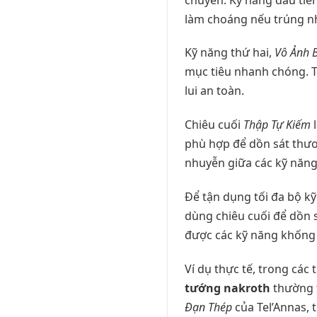
làm choáng nếu trúng nh
Kỹ năng thứ hai,
Vô Ảnh 
mục tiêu nhanh chóng. Tí
lui an toàn.
Chiêu cuối
Thập Tự Kiếm
l
phù hợp để dồn sát thươ
nhuyễn giữa các kỹ năng
Để tận dụng tối đa bộ kỹ
dùng chiêu cuối để dồn s
được các kỹ năng khống 
Ví dụ thực tế, trong các
tướng nakroth
thường 
Đạn Thép
của Tel’Annas, t