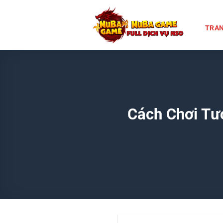
Chuyển
đến
TRAN
nội
dung
Cách Chơi Tư