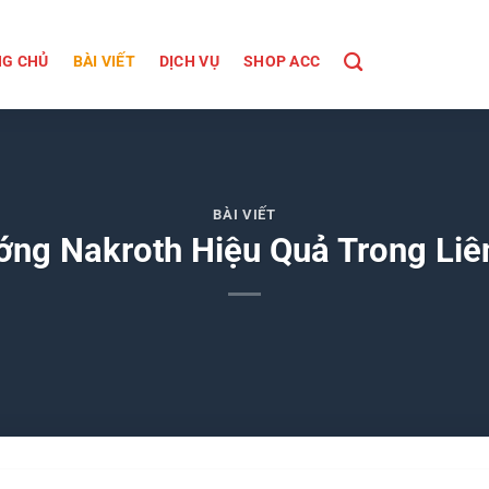
G CHỦ
BÀI VIẾT
DỊCH VỤ
SHOP ACC
BÀI VIẾT
ớng Nakroth Hiệu Quả Trong Liê