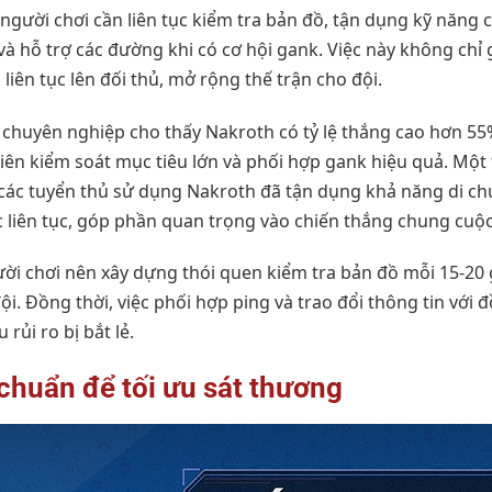
 người chơi cần liên tục kiểm tra bản đồ, tận dụng kỹ năng
và hỗ trợ các đường khi có cơ hội gank. Việc này không chỉ
liên tục lên đối thủ, mở rộng thế trận cho đội.
u chuyên nghiệp cho thấy Nakroth có tỷ lệ thắng cao hơn 55
tiên kiểm soát mục tiêu lớn và phối hợp gank hiệu quả. Một
, các tuyển thủ sử dụng Nakroth đã tận dụng khả năng di ch
c liên tục, góp phần quan trọng vào chiến thắng chung cuộc
ười chơi nên xây dựng thói quen kiểm tra bản đồ mỗi 15-20 
i. Đồng thời, việc phối hợp ping và trao đổi thông tin với 
rủi ro bị bắt lẻ.
chuẩn để tối ưu sát thương