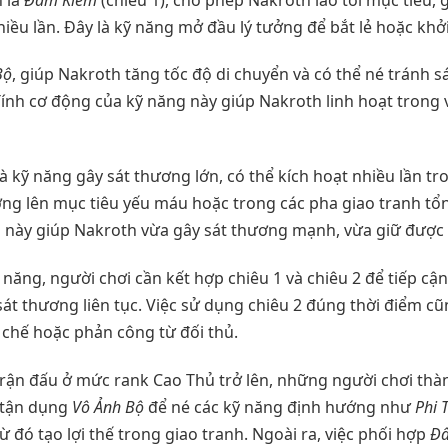
iều lần. Đây là kỹ năng mở đầu lý tưởng để bắt lẻ hoặc kh
Bộ
, giúp Nakroth tăng tốc độ di chuyển và có thể né tránh 
nh cơ động của kỹ năng này giúp Nakroth linh hoạt trong v
à kỹ năng gây sát thương lớn, có thể kích hoạt nhiều lần tr
ng lên mục tiêu yếu máu hoặc trong các pha giao tranh tổ
 này giúp Nakroth vừa gây sát thương mạnh, vừa giữ được đ
 năng, người chơi cần kết hợp chiêu 1 và chiêu 2 để tiếp cậ
át thương liên tục. Việc sử dụng chiêu 2 đúng thời điểm c
chế hoặc phản công từ đối thủ.
 trận đấu ở mức rank Cao Thủ trở lên, những người chơi th
tận dụng
Vô Ảnh Bộ
để né các kỹ năng định hướng như
Phi 
ừ đó tạo lợi thế trong giao tranh. Ngoài ra, việc phối hợp
Đ