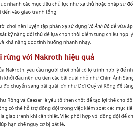
gục nhanh các mục tiêu chủ lực như xạ thủ hoặc pháp sư đố
 tiến vào giao tranh tổng.
gười chơi nên luyện tập phản xạ sử dụng
Vô Ảnh Bộ
để vừa áp 
át kỹ năng đối thủ để lựa chọn thời điểm tung chiêu hợp lý.
và khả năng đọc tình huống nhanh nhạy.
đi rừng với Nakroth hiệu quả
 của Nakroth, yêu cầu người chơi phải có lộ trình hợp lý để 
rình khởi đầu nên ưu tiên các bãi quái nhỏ như Chim Ánh Sán
u đó chuyển sang bãi quái lớn như Dơi Quỷ và Rồng để tăng 
hư Rồng và Caesar là yếu tố then chốt để tạo lợi thế cho độ
ng có thể hỗ trợ đồng đội trong việc kiểm soát các mục ti
ia giao tranh khi cần thiết. Việc phối hợp với đồng đội để 
úp hạn chế nguy cơ bị bắt lẻ.