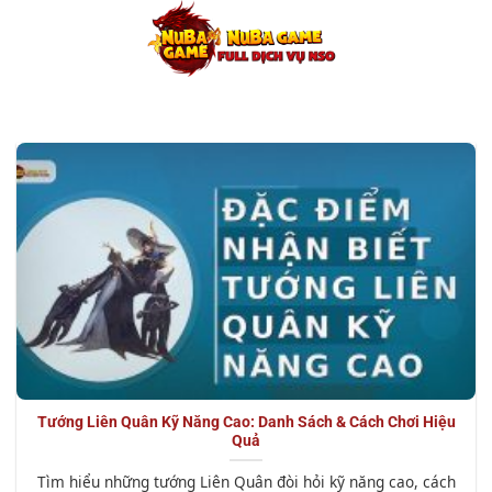
Chuyển
đến
nội
dung
Tướng Liên Quân Kỹ Năng Cao: Danh Sách & Cách Chơi Hiệu
Quả
Tìm hiểu những tướng Liên Quân đòi hỏi kỹ năng cao, cách