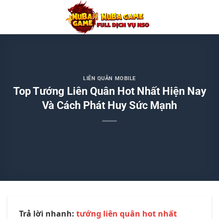
Chuyển
đến
nội
dung
LIÊN QUÂN MOBILE
Top Tướng Liên Quân Hot Nhất Hiện Nay
Và Cách Phát Huy Sức Mạnh
Trả lời nhanh:
tướng liên quân hot nhất