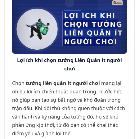
Lợi ích khi chọn tướng Liên Quân ít người
chơi
Chọn
tướng liên quân ít người chơi
mang lại
nhiều lợi ích chiến thuật quan trọng. Trước hết,
nó giúp bạn tạo sự bất ngờ và khó đoán trong
trận đấu. Khi đối thủ không quen thuộc với cách
vận hành và kỹ năng của tướng đó, họ sẽ khó
phản ứng kịp thời, từ đó bạn có thể khai thác
điểm yếu và giành lợi thế.