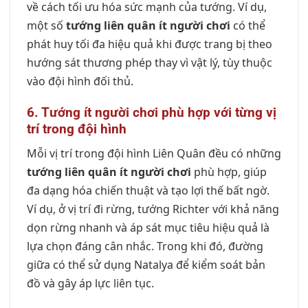
về cách tối ưu hóa sức mạnh của tướng. Ví dụ,
một số
tướng liên quân ít người chơi
có thể
phát huy tối đa hiệu quả khi được trang bị theo
hướng sát thương phép thay vì vật lý, tùy thuộc
vào đội hình đối thủ.
6. Tướng ít người chơi phù hợp với từng vị
trí trong đội hình
Mỗi vị trí trong đội hình Liên Quân đều có những
tướng liên quân ít người chơi
phù hợp, giúp
đa dạng hóa chiến thuật và tạo lợi thế bất ngờ.
Ví dụ, ở vị trí đi rừng, tướng Richter với khả năng
dọn rừng nhanh và áp sát mục tiêu hiệu quả là
lựa chọn đáng cân nhắc. Trong khi đó, đường
giữa có thể sử dụng Natalya để kiểm soát bản
đồ và gây áp lực liên tục.