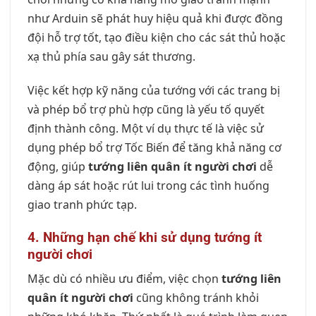
như Arduin sẽ phát huy hiệu quả khi được đồng
đội hỗ trợ tốt, tạo điều kiện cho các sát thủ hoặc
xạ thủ phía sau gây sát thương.
Việc kết hợp kỹ năng của tướng với các trang bị
và phép bổ trợ phù hợp cũng là yếu tố quyết
định thành công. Một ví dụ thực tế là việc sử
dụng phép bổ trợ Tốc Biến để tăng khả năng cơ
động, giúp
tướng liên quân ít người chơi
dễ
dàng áp sát hoặc rút lui trong các tình huống
giao tranh phức tạp.
4. Những hạn chế khi sử dụng tướng ít
người chơi
Mặc dù có nhiều ưu điểm, việc chọn
tướng liên
quân ít người chơi
cũng không tránh khỏi