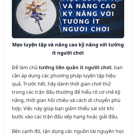
Mẹo luyện tập và nâng cao kỹ năng với tướng
ít người chơi
Để làm chủ
tướng liên quân ít người chơi
, bạn
cần áp dụng các phương pháp luyện tập hiệu
quả. Trước hết, hãy dành thời gian chơi thử
trong các trận đấu thường để hiểu rõ cơ chế kỹ
năng, thời gian hồi chiêu và cách di chuyển phù
hợp. Việc này giúp bạn giảm thiểu sai sót khi
bước vào các trận đấu xếp hạng hoặc giải đấu.
Bên cạnh đó, tận dụng các nguồn tài nguyên học