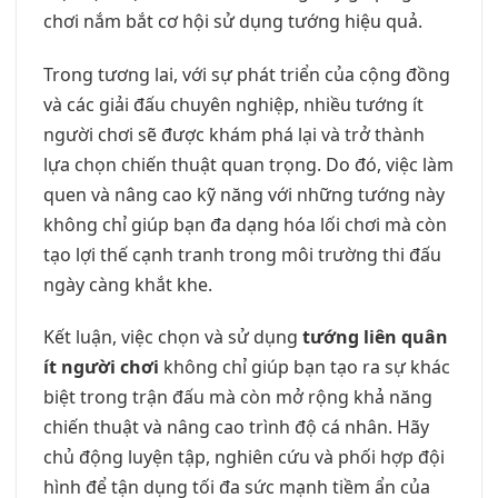
chơi nắm bắt cơ hội sử dụng tướng hiệu quả.
Trong tương lai, với sự phát triển của cộng đồng
và các giải đấu chuyên nghiệp, nhiều tướng ít
người chơi sẽ được khám phá lại và trở thành
lựa chọn chiến thuật quan trọng. Do đó, việc làm
quen và nâng cao kỹ năng với những tướng này
không chỉ giúp bạn đa dạng hóa lối chơi mà còn
tạo lợi thế cạnh tranh trong môi trường thi đấu
ngày càng khắt khe.
Kết luận, việc chọn và sử dụng
tướng liên quân
ít người chơi
không chỉ giúp bạn tạo ra sự khác
biệt trong trận đấu mà còn mở rộng khả năng
chiến thuật và nâng cao trình độ cá nhân. Hãy
chủ động luyện tập, nghiên cứu và phối hợp đội
hình để tận dụng tối đa sức mạnh tiềm ẩn của