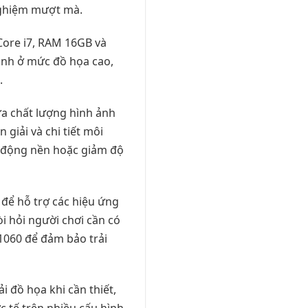
 nghiệm mượt mà.
 Core i7, RAM 16GB và
ịnh ở mức đồ họa cao,
.
ữa chất lượng hình ảnh
giải và chi tiết môi
n động nền hoặc giảm độ
 để hỗ trợ các hiệu ứng
i hỏi người chơi cần có
060 để đảm bảo trải
i đồ họa khi cần thiết,