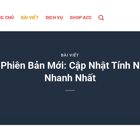
G CHỦ
BÀI VIẾT
DỊCH VỤ
SHOP ACC
BÀI VIẾT
 Phiên Bản Mới: Cập Nhật Tính N
Nhanh Nhất