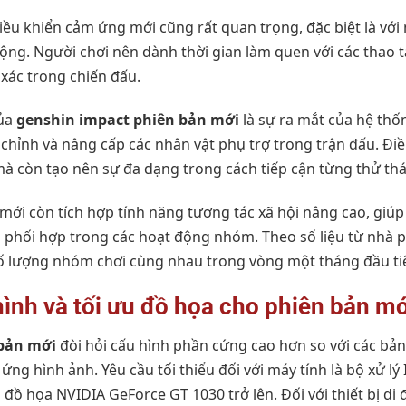
iều khiển cảm ứng mới cũng rất quan trọng, đặc biệt là với
 động. Người chơi nên dành thời gian làm quen với các thao 
xác trong chiến đấu.
của
genshin impact phiên bản mới
là sự ra mắt của hệ th
chỉnh và nâng cấp các nhân vật phụ trợ trong trận đấu. Đi
à còn tạo nên sự đa dạng trong cách tiếp cận từng thử thá
mới còn tích hợp tính năng tương tác xã hội nâng cao, giúp
à phối hợp trong các hoạt động nhóm. Theo số liệu từ nhà p
ố lượng nhóm chơi cùng nhau trong vòng một tháng đầu tiê
hình và tối ưu đồ họa cho phiên bản mớ
bản mới
đòi hỏi cấu hình phần cứng cao hơn so với các bản
ng hình ảnh. Yêu cầu tối thiểu đối với máy tính là bộ xử lý
ồ họa NVIDIA GeForce GT 1030 trở lên. Đối với thiết bị di 