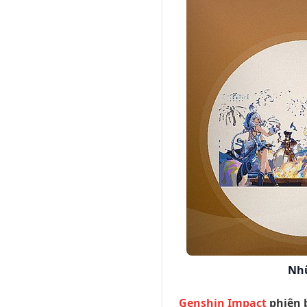
Nhữ
Genshin Impact
phiên 