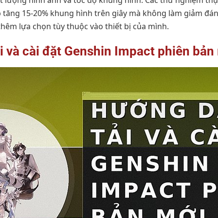
 lượng hình ảnh và tốc độ khung hình. Các thử nghiệm thực
p tăng 15-20% khung hình trên giây mà không làm giảm đán
thêm lựa chọn tùy thuộc vào thiết bị của mình.
i và cài đặt Genshin Impact phiên bản