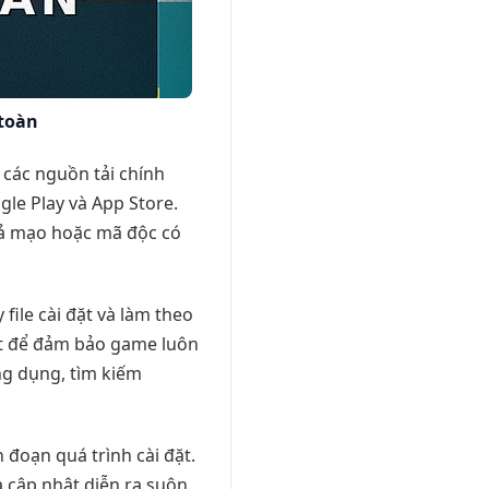
 toàn
n các nguồn tải chính
le Play và App Store.
ả mạo hoặc mã độc có
 file cài đặt và làm theo
iết để đảm bảo game luôn
ng dụng, tìm kiếm
 đoạn quá trình cài đặt.
à cập nhật diễn ra suôn