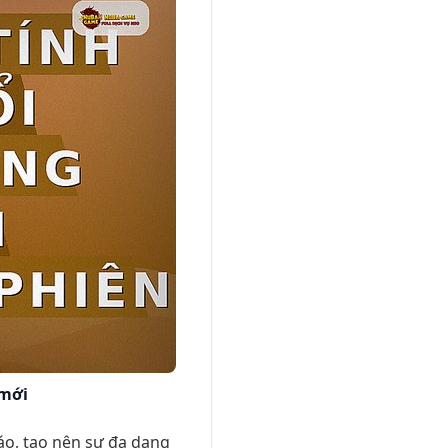
 mới
đáo, tạo nên sự đa dạng