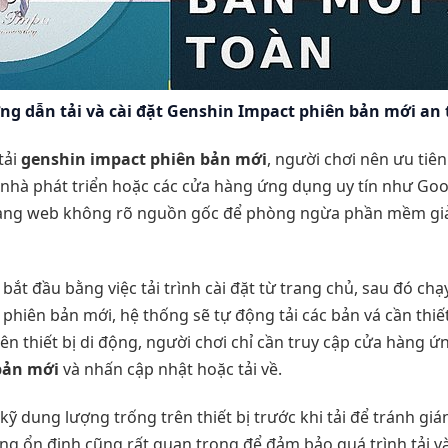
g dẫn tải và cài đặt Genshin Impact phiên bản mới an
tải
genshin impact phiên bản mới
, người chơi nên ưu tiê
nhà phát triển hoặc các cửa hàng ứng dụng uy tín như Goog
trang web không rõ nguồn gốc để phòng ngừa phần mềm gi
 bắt đầu bằng việc tải trình cài đặt từ trang chủ, sau đó chạy
 phiên bản mới, hệ thống sẽ tự động tải các bản vá cần th
ên thiết bị di động, người chơi chỉ cần truy cập cửa hàng ứ
bản mới
và nhấn cập nhật hoặc tải về.
ỹ dung lượng trống trên thiết bị trước khi tải để tránh gián
ạng ổn định cũng rất quan trọng để đảm bảo quá trình tải v