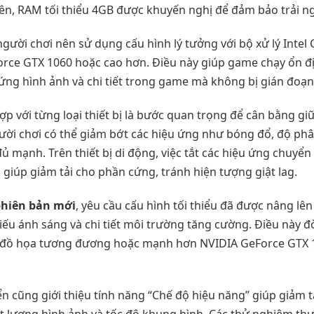
 lên, RAM tối thiểu 4GB được khuyến nghị để đảm bảo trải
 người chơi nên sử dụng cấu hình lý tưởng với bộ xử lý Intel
rce GTX 1060 hoặc cao hơn. Điều này giúp game chạy ổn đ
ứng hình ảnh và chi tiết trong game mà không bị gián đoạn
p với từng loại thiết bị là bước quan trọng để cân bằng gi
gười chơi có thể giảm bớt các hiệu ứng như bóng đổ, độ phân 
 mạnh. Trên thiết bị di động, việc tắt các hiệu ứng chuyể
giúp giảm tải cho phần cứng, tránh hiện tượng giật lag.
phiên bản mới
, yêu cầu cấu hình tối thiểu đã được nâng lên
u ánh sáng và chi tiết môi trường tăng cường. Điều này đò
d đồ họa tương đương hoặc mạnh hơn NVIDIA GeForce GTX 1
ển cũng giới thiệu tính năng “Chế độ hiệu năng” giúp giảm tả