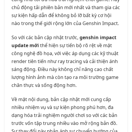
chủ động tải phiên bản mới nhất và tham gia các
sự kiện hấp dẫn để không bỏ lỡ bất kỳ cơ hội
nào trong thế giới rộng lớn của Genshin Impact.
So với các bản cập nhật trước,
genshin impact
update mới
thể hiện sự tiến bộ rõ rệt về mặt
công nghệ đồ họa, với việc áp dụng các kỹ thuật
render tiên tiến như ray tracing và cải thiện ánh
sáng động. Điều này không chỉ nâng cao chất
lượng hình ảnh mà còn tạo ra môi trường game
chân thực và sống động hơn.
Về mặt nội dung, bản cập nhật mới cung cấp
nhiều nhiệm vụ và sự kiện phong phú hơn, đa
dạng hóa trải nghiệm người chơi so với các bản
trước vốn tập trung nhiều vào mở rộng bản đồ.
Sự thay đổi này phản ánh sự chuyển hướng của