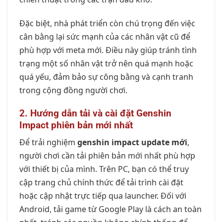
Đặc biệt, nhà phát triển còn chú trọng đến việc
cân bằng lại sức mạnh của các nhân vật cũ để
phù hợp với meta mới. Điều này giúp tránh tình
trạng một số nhân vật trở nên quá mạnh hoặc
quá yếu, đảm bảo sự công bằng và cạnh tranh
trong cộng đồng người chơi.
2. Hướng dẫn tải và cài đặt Genshin
Impact phiên bản mới nhất
Để trải nghiệm
genshin impact update mới
,
người chơi cần tải phiên bản mới nhất phù hợp
với thiết bị của mình. Trên PC, bạn có thể truy
cập trang chủ chính thức để tải trình cài đặt
hoặc cập nhật trực tiếp qua launcher. Đối với
Android, tải game từ Google Play là cách an toàn