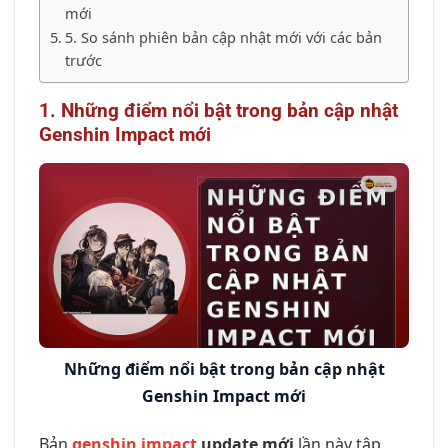
mới
5. So sánh phiên bản cập nhật mới với các bản
trước
1. Những điểm nổi bật trong bản cập nhật
Genshin Impact mới
Những điểm nổi bật trong bản cập nhật
Genshin Impact mới
Bản
genshin impact
update mới
lần này tập