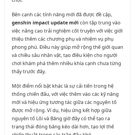
chơi.
Bên cạnh các tính năng mới đã được đề cập,
genshin impact update mới
còn tập trung vào
việc nâng cao trải nghiệm cốt truyện với việc giới
thiệu thêm các chương phụ và nhiệm vụ phụ
phong phú. Điều này giúp mở rộng thế giới quan
và chiều sâu nhân vật, tạo điều kiện cho người
chơi khám phá thêm nhiều khía cạnh chưa từng
thấy trước đây.
Một điểm nổi bật khác là sự cải tiến trong hệ
thống chiến đấu, với việc thêm vào các kỹ năng
mới và hiệu ứng tương tác giữa các nguyên tố
được mở rộng. Ví dụ, hiệu ứng kết hợp giữa
nguyên tố Lôi và Băng giờ đây có thể tạo ra
trạng thái đóng băng kéo dài hơn, tạo lợi thế
chiến thuật trong các trận đấu khó.