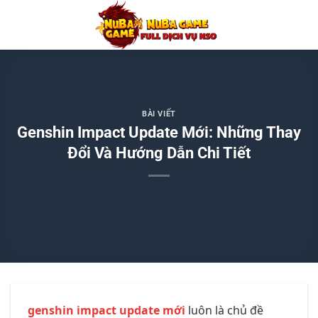
Chuyển
đến
nội
dung
BÀI VIẾT
Genshin Impact Update Mới: Những Thay
Đổi Và Hướng Dẫn Chi Tiết
genshin impact update mới
luôn là chủ đề