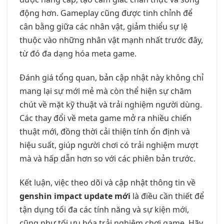
động hơn. Gameplay cũng được tinh chỉnh để
cân bằng giữa các nhân vật, giảm thiểu sự lệ
thuộc vào những nhân vật mạnh nhất trước đây,
từ đó đa dạng hóa meta game.
Đánh giá tổng quan, bản cập nhật này không chỉ
mang lại sự mới mẻ mà còn thể hiện sự chăm
chút về mặt kỹ thuật và trải nghiệm người dùng.
Các thay đổi về meta game mở ra nhiều chiến
thuật mới, đồng thời cải thiện tính ổn định và
hiệu suất, giúp người chơi có trải nghiệm mượt
mà và hấp dẫn hơn so với các phiên bản trước.
Kết luận, việc theo dõi và cập nhật thông tin về
genshin impact update mới
là điều cần thiết để
tận dụng tối đa các tính năng và sự kiện mới,
cũng như tối ưu hóa trải nghiệm chơi game. Hãy