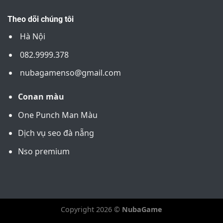
Theo dõi chúng tôi
Hà Nội
082.9999.378
nubagamenso@gmail.com
Conan màu
One Punch Man Màu
Dịch vụ seo đà nẵng
Nso premium
Copyright 2026 ©
NubaGame