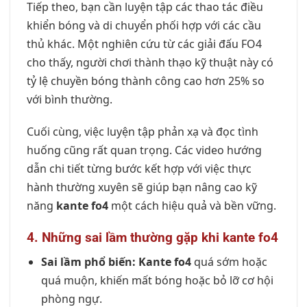
Tiếp theo, bạn cần luyện tập các thao tác điều
khiển bóng và di chuyển phối hợp với các cầu
thủ khác. Một nghiên cứu từ các giải đấu FO4
cho thấy, người chơi thành thạo kỹ thuật này có
tỷ lệ chuyền bóng thành công cao hơn 25% so
với bình thường.
Cuối cùng, việc luyện tập phản xạ và đọc tình
huống cũng rất quan trọng. Các video hướng
dẫn chi tiết từng bước kết hợp với việc thực
hành thường xuyên sẽ giúp bạn nâng cao kỹ
năng
kante fo4
một cách hiệu quả và bền vững.
4. Những sai lầm thường gặp khi kante fo4
Sai lầm phổ biến: Kante fo4
quá sớm hoặc
quá muộn, khiến mất bóng hoặc bỏ lỡ cơ hội
phòng ngự.