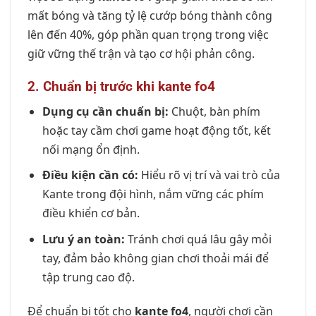
mất bóng và tăng tỷ lệ cướp bóng thành công
lên đến 40%, góp phần quan trọng trong việc
giữ vững thế trận và tạo cơ hội phản công.
2. Chuẩn bị trước khi kante fo4
Dụng cụ cần chuẩn bị:
Chuột, bàn phím
hoặc tay cầm chơi game hoạt động tốt, kết
nối mạng ổn định.
Điều kiện cần có:
Hiểu rõ vị trí và vai trò của
Kante trong đội hình, nắm vững các phím
điều khiển cơ bản.
Lưu ý an toàn:
Tránh chơi quá lâu gây mỏi
tay, đảm bảo không gian chơi thoải mái để
tập trung cao độ.
Để chuẩn bị tốt cho
kante fo4
, người chơi cần