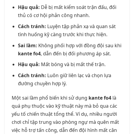
Hậu quả:
Dễ bị mất kiểm soát trận đấu, đối
thủ có cơ hội phản công nhanh.
Cách tránh:
Luyện tập phản xạ và quan sát
tình huống kỹ càng trước khi thực hiện.
Sai lầm:
Không phối hợp với đồng đội sau khi
kante fo4
, dẫn đến bị đối phương áp sát.
Hậu quả:
Mất bóng và bị mất thế trận.
Cách tránh:
Luôn giữ liên lạc và chọn lựa
đường chuyền hợp lý.
Một sai lầm phổ biến khi sử dụng
kante fo4
là
quá phụ thuộc vào kỹ thuật này mà bỏ qua các
yếu tố chiến thuật tổng thể. Ví dụ, nhiều người
chơi chỉ tập trung vào phòng ngự mà quên mất
việc hỗ trợ tấn công, dẫn đến đội hình mất cân