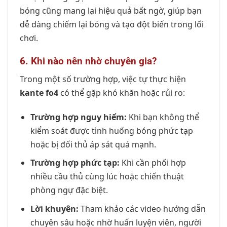
bóng cũng mang lại hiệu quả bất ngờ, giúp bạn
dễ dàng chiếm lại bóng và tạo đột biến trong lối
chơi.
6. Khi nào nên nhờ chuyên gia?
Trong một số trường hợp, việc tự thực hiện
kante fo4
có thể gặp khó khăn hoặc rủi ro:
Trường hợp nguy hiểm:
Khi bạn không thể
kiểm soát được tình huống bóng phức tạp
hoặc bị đối thủ áp sát quá mạnh.
Trường hợp phức tạp:
Khi cần phối hợp
nhiều cầu thủ cùng lúc hoặc chiến thuật
phòng ngự đặc biệt.
Lời khuyên:
Tham khảo các video hướng dẫn
chuyên sâu hoặc nhờ huấn luyện viên, người