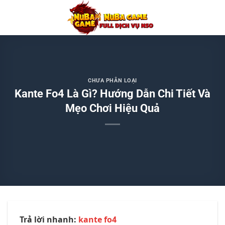
Chuyển
đến
nội
dung
CHƯA PHÂN LOẠI
Kante Fo4 Là Gì? Hướng Dẫn Chi Tiết Và
Mẹo Chơi Hiệu Quả
Trả lời nhanh:
kante fo4