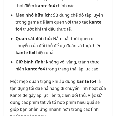
thời điểm
kante fo4
chính xác.
Mẹo nhỏ hữu ích:
Sử dụng chế độ tập luyện
trong game để làm quen với thao tác
kante
fo4
trước khi thi đấu thực tế.
Quan sát đối thủ:
Nắm bắt thói quen di
chuyển của đối thủ để dự đoán và thực hiện
kante fo4
hiệu quả.
Giữ bình tĩnh:
Không vội vàng, tránh thực
hiện
kante fo4
trong trạng thái áp lực cao.
Một mẹo quan trọng khi áp dụng
kante fo4
là
tận dụng tối đa khả năng di chuyển linh hoạt của
Kante để gây áp lực liên tục lên đối thủ. Việc sử
dụng các phím tắt và tổ hợp phím hiệu quả sẽ
giúp bạn phản ứng nhanh hơn trong các tình