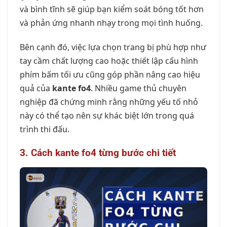
và bình tĩnh sẽ giúp bạn kiểm soát bóng tốt hơn
và phản ứng nhanh nhạy trong mọi tình huống.
Bên cạnh đó, việc lựa chọn trang bị phù hợp như
tay cầm chất lượng cao hoặc thiết lập cấu hình
phím bấm tối ưu cũng góp phần nâng cao hiệu
quả của
kante fo4
. Nhiều game thủ chuyên
nghiệp đã chứng minh rằng những yếu tố nhỏ
này có thể tạo nên sự khác biệt lớn trong quá
trình thi đấu.
3. Cách kante fo4 từng bước chi tiết