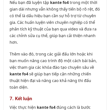
Nếu bạn đã luyện tập
kante fo4
trong một thời
gian dài nhưng vẫn không thấy tiến bộ rõ rệt, đó
có thể là dấu hiệu bạn cần sự hỗ trợ từ chuyên
gia. Các huấn luyện viên chuyên nghiệp có thể
phân tích kỹ thuật của bạn qua video và đưa ra
các chỉnh sửa cụ thể, giúp bạn cải thiện nhanh
hơn.
Thêm vào đó, trong các giải đấu lớn hoặc khi
bạn muốn nâng cao trình độ một cách bài bản,
việc tham gia các khóa đào tạo chuyên sâu về
kante fo4
sẽ giúp bạn tiếp cận những chiến
thuật hiện đại và nâng cao khả năng thi đấu
toàn diện.
7. Kết luận
Việc thực hiện
kante fo4
đúng cách là bước