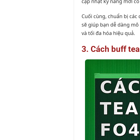
cập nhật kỹ năng mới có 
Cuối cùng, chuẩn bị các
sẽ giúp bạn dễ dàng mô p
và tối đa hóa hiệu quả.
3. Cách buff tea