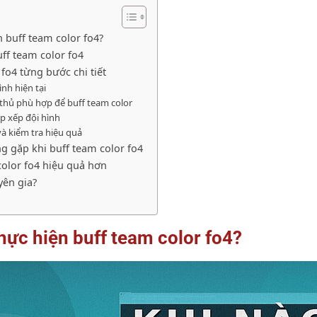
n buff team color fo4?
uff team color fo4
 fo4 từng bước chi tiết
ình hiện tại
 thủ phù hợp để buff team color
ắp xếp đội hình
và kiểm tra hiệu quả
g gặp khi buff team color fo4
color fo4 hiệu quả hơn
yên gia?
thực hiện buff team color fo4?