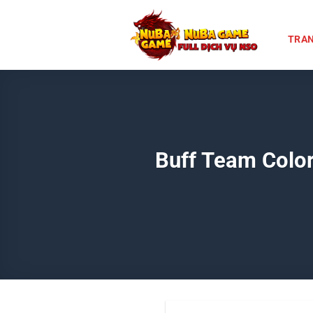
Chuyển
đến
TRAN
nội
dung
Buff Team Color