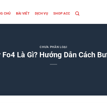
G CHỦ
BÀI VIẾT
DỊCH VỤ
SHOP ACC
CHƯA PHÂN LOẠI
 Fo4 Là Gì? Hướng Dẫn Cách Bu