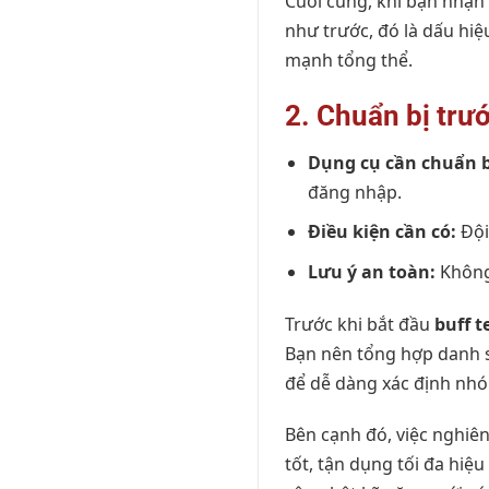
Cuối cùng, khi bạn nhận 
như trước, đó là dấu hiệ
mạnh tổng thể.
2. Chuẩn bị trướ
Dụng cụ cần chuẩn b
đăng nhập.
Điều kiện cần có:
Đội
Lưu ý an toàn:
Không 
Trước khi bắt đầu
buff t
Bạn nên tổng hợp danh sá
để dễ dàng xác định nh
Bên cạnh đó, việc nghiê
tốt, tận dụng tối đa hiệ