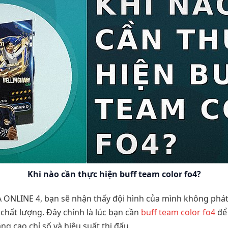
Khi nào cần thực hiện buff team color fo4?
FA ONLINE 4, bạn sẽ nhận thấy đội hình của mình không phá
chất lượng. Đây chính là lúc bạn cần
buff team color fo4
để 
ng cao chỉ số và hiệu suất thi đấu.