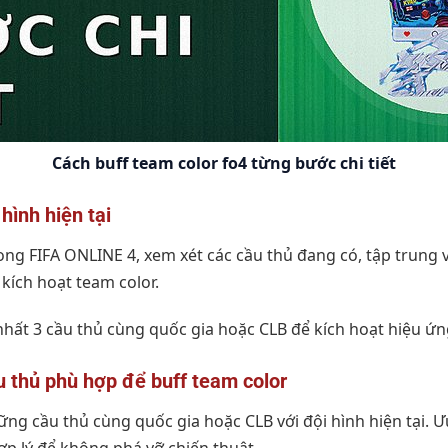
Cách buff team color fo4 từng bước chi tiết
hình hiện tại
ong FIFA ONLINE 4, xem xét các cầu thủ đang có, tập trung 
kích hoạt team color.
 nhất 3 cầu thủ cùng quốc gia hoặc CLB để kích hoạt hiệu ứn
 thủ phù hợp để buff team color
ng cầu thủ cùng quốc gia hoặc CLB với đội hình hiện tại. Ư