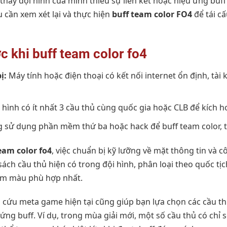
thấy đội hình của mình thiếu sự liên kết hoặc hiệu ứng buf
u cần xem xét lại và thực hiện
buff team color FO4
để tái c
c khi buff team color fo4
ị:
Máy tính hoặc điện thoại có kết nối internet ổn định, tài
 hình có ít nhất 3 cầu thủ cùng quốc gia hoặc CLB để kích h
sử dụng phần mềm thứ ba hoặc hack để buff team color, tr
eam color fo4
, việc chuẩn bị kỹ lưỡng về mặt thông tin và c
ch cầu thủ hiện có trong đội hình, phân loại theo quốc tịch
óm màu phù hợp nhất.
n cứu meta game hiện tại cũng giúp bạn lựa chọn các cầu t
u ứng buff. Ví dụ, trong mùa giải mới, một số cầu thủ có ch