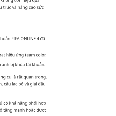
f không còn hiệu quả
ấu trúc và nâng cao sức
 khoản FIFA ONLINE 4 đã
oạt hiệu ứng team color.
ánh bị khóa tài khoản.
ông cụ là rất quan trọng.
, câu lạc bộ và giải đấu
hủ có khả năng phối hợp
ỉ số tăng mạnh hoặc được