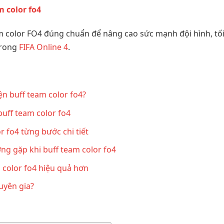
m color fo4
 color FO4 đúng chuẩn để nâng cao sức mạnh đội hình, tối ư
trong
FIFA Online 4
.
ện buff team color fo4?
buff team color fo4
r fo4 từng bước chi tiết
ng gặp khi buff team color fo4
 color fo4 hiệu quả hơn
uyên gia?