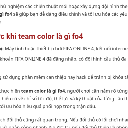
thử nghiệm các chiến thuật mới hoặc xây dựng đội hình the
gì fo4
sẽ giúp bạn dễ dàng điều chỉnh và tối ưu hóa các yếu
n.
c khi team color là gì fo4
ị:
Máy tính hoặc thiết bị chơi FIFA ONLINE 4, kết nối interne
 khoản FIFA ONLINE 4 đã đăng nhập, có đội hình cầu thủ đ
sử dụng phần mềm can thiệp hay hack để tránh bị khóa tà
 thực hiện
team color là gì fo4
, người chơi cần nắm rõ từng
, hiểu rõ về chỉ số tốc độ, thể lực và kỹ thuật của từng cầu 
tối ưu hóa hiệu quả phối hợp trong trận đấu.
ích đối thủ cũng rất quan trọng. Nếu đối thủ có lối chơi nh
 và phản công nhanh. Ngược lại, nếu đối thủ thiên về phòn