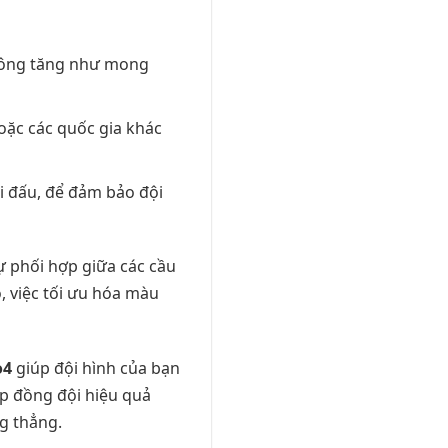
không tăng như mong
oặc các quốc gia khác
i đấu, để đảm bảo đội
 phối hợp giữa các cầu
o, việc tối ưu hóa màu
o4
giúp đội hình của bạn
p đồng đội hiệu quả
g thẳng.