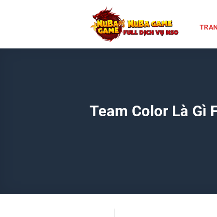
Chuyển
đến
TRAN
nội
dung
Team Color Là Gì F