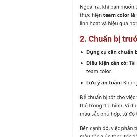
Ngoài ra, khi bạn muốn 
thực hiện
team color là 
linh hoạt và hiệu quả hơ
2. Chuẩn bị trướ
Dụng cụ cần chuẩn b
Điều kiện cần có:
Tài
team color.
Lưu ý an toàn:
Không 
Để chuẩn bị tốt cho việc
thủ trong đội hình. Ví dụ
màu sắc phù hợp, từ đó 
Bên cạnh đó, việc phân t
màu sắc giúp tăng tốc độ