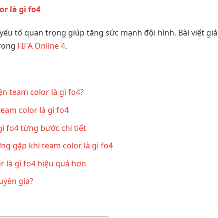
r là gì fo4
yếu tố quan trọng giúp tăng sức mạnh đội hình. Bài viết giải
trong
FIFA Online 4
.
ện team color là gì fo4?
team color là gì fo4
gì fo4 từng bước chi tiết
ng gặp khi team color là gì fo4
r là gì fo4 hiệu quả hơn
uyên gia?