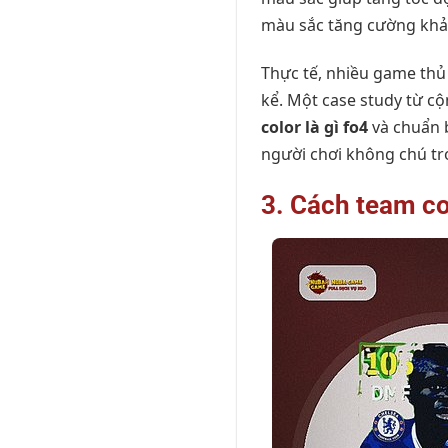
màu sắc tăng cường khả 
Thực tế, nhiều game thủ 
kể. Một case study từ c
color là gì fo4
và chuẩn b
người chơi không chú tr
3. Cách team col