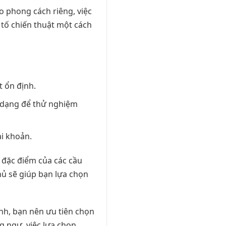
o phong cách riêng, việc
 tố chiến thuật một cách
t ổn định.
a dạng để thử nghiệm
i khoản.
 đặc điểm của các cầu
thủ sẽ giúp bạn lựa chọn
anh, bạn nên ưu tiên chọn
g ngự, việc lựa chọn