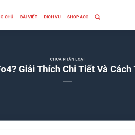
G CHỦ
BÀI VIẾT
DỊCH VỤ
SHOP ACC
CHƯA PHÂN LOẠI
o4? Giải Thích Chi Tiết Và Các