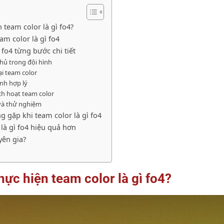
 team color là gì fo4?
am color là gì fo4
 fo4 từng bước chi tiết
thủ trong đội hình
ại team color
ình hợp lý
ích hoạt team color
 và thử nghiệm
 gặp khi team color là gì fo4
là gì fo4 hiệu quả hơn
yên gia?
hực hiện team color là gì fo4?