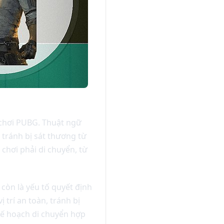
ò chơi PUBG. Thuật ngữ
 tránh bị sát thương từ
 chơi phải di chuyển, từ
 còn là yếu tố quyết định
 trí an toàn, tránh bị
kế hoạch di chuyển hợp