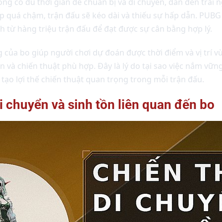
ng có đủ thời gian để chuẩn bị và di chuyển, dẫn đến trải 
p quá chậm, trận đấu sẽ kéo dài và thiếu sự hấp dẫn. PUBG
ch từ hàng triệu trận đấu để đạt được sự cân bằng hợp lý.
 của bo giúp người chơi dự đoán được thời điểm và vị trí vù
n và chiến thuật phù hợp. Đây là lý do tại sao việc nắm vữn
 tạo lợi thế chiến thuật quan trọng trong mỗi trận đấu.
di chuyển và sinh tồn liên quan đến bo