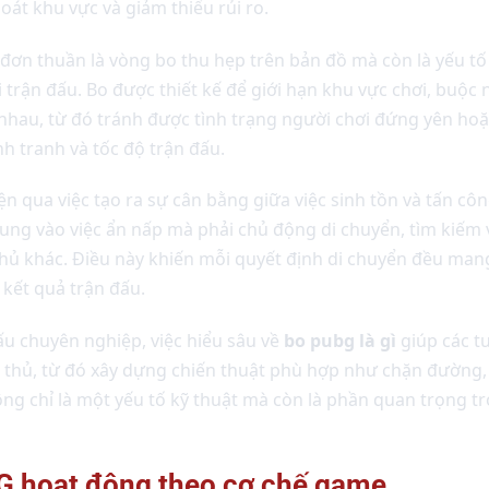
oát khu vực và giảm thiểu rủi ro.
đơn thuần là vòng bo thu hẹp trên bản đồ mà còn là yếu tố c
trận đấu. Bo được thiết kế để giới hạn khu vực chơi, buộc n
nhau, từ đó tránh được tình trạng người chơi đứng yên hoặc
nh tranh và tốc độ trận đấu.
iện qua việc tạo ra sự cân bằng giữa việc sinh tồn và tấn cô
rung vào việc ẩn nấp mà phải chủ động di chuyển, tìm kiếm v
 thủ khác. Điều này khiến mỗi quyết định di chuyển đều mang
 kết quả trận đấu.
đấu chuyên nghiệp, việc hiểu sâu về
bo pubg là gì
giúp các t
 thủ, từ đó xây dựng chiến thuật phù hợp như chặn đường,
hông chỉ là một yếu tố kỹ thuật mà còn là phần quan trọng t
G hoạt động theo cơ chế game