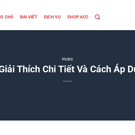
G CHỦ
BÀI VIẾT
DỊCH VỤ
SHOP ACC
PUBG
Giải Thích Chi Tiết Và Cách Áp