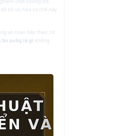
nghiệm chơi không tốt.
 đã tối ưu hóa cơ chế này
ng an toàn tiếp theo, từ
g
bo pubg là gì
không