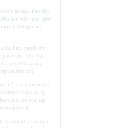
 của trận đấu. Ban đầu,
ầu tiên xuất hiện, giới
òng có thời gian xuất
ầu thu hẹp, người chơi
ng an toàn. Điều này
được cơ chế này giúp
hợp để sinh tồn.
n, mỗi giai đoạn có tốc
và vùng an toàn rộng,
 đoạn cuối, bo thu hẹp
ranh quyết liệt.
ính. Nếu bo thu hẹp quá