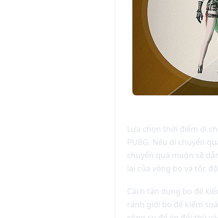
Lựa chọn thời điểm di c
PUBG. Nếu di chuyển quá 
chuyển quá muộn sẽ dẫn đ
lại của vòng bo và tốc đ
Cách tận dụng bo để kiểm
ranh giới bo để kiểm soá
công cụ để ép đối thủ và