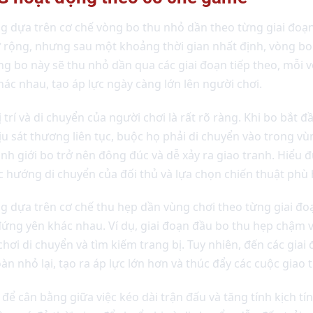
 dựa trên cơ chế vòng bo thu nhỏ dần theo từng giai đoạn
rộng, nhưng sau một khoảng thời gian nhất định, vòng bo đ
g bo này sẽ thu nhỏ dần qua các giai đoạn tiếp theo, mỗi v
hác nhau, tạo áp lực ngày càng lớn lên người chơi.
trí và di chuyển của người chơi là rất rõ ràng. Khi bo bắt đ
u sát thương liên tục, buộc họ phải di chuyển vào trong vù
nh giới bo trở nên đông đúc và dễ xảy ra giao tranh. Hiểu 
 hướng di chuyển của đối thủ và lựa chọn chiến thuật phù 
 dựa trên cơ chế thu hẹp dần vùng chơi theo từng giai đoạ
đứng yên khác nhau. Ví dụ, giai đoạn đầu bo thu hẹp chậm 
chơi di chuyển và tìm kiếm trang bị. Tuy nhiên, đến các giai
 nhỏ lại, tạo ra áp lực lớn hơn và thúc đẩy các cuộc giao t
 để cân bằng giữa việc kéo dài trận đấu và tăng tính kịch t