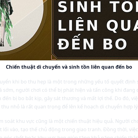
Chiến thuật di chuyển và sinh tồn liên quan đến bo
huyển khi bo thu hẹp là một trong những yếu tố quyết định 
sớm, người chơi có thể bị phát hiện và tấn công khi đang di
ến bị bo bắt kịp, gây sát thương và mất lợi thế. Do đó, việ
ộ thu nhỏ là rất quan trọng để lên kế hoạch di chuyển hợp lý
 soát khu vực cũng là một chiến thuật hiệu quả. Người chơi
t lối vào, tạo thế chủ động trong giao tranh. Đồng thời, v
o góc chết hoặc khu vực hẹp giúp tăng khả năng chiến thắng