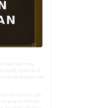
sự thành bại trong
 chuyển; ngược lại, di
c quan sát thời gian còn
.
 có thể chọn vị trí gần
iệc sử dụng bo như một
. Tuy nhiên, cần lưu ý