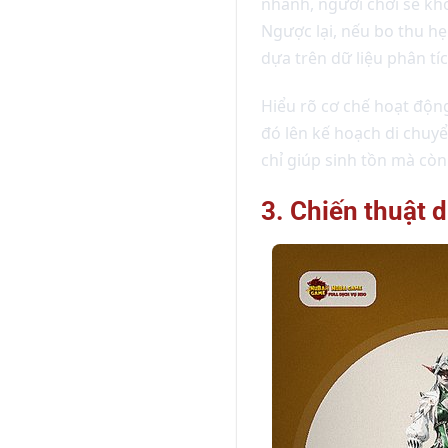
nhanh, người chơi sẽ khô
Ngược lại, nếu bo thu hẹ
dựa trên dữ liệu phân tí
Hiểu rõ cơ chế hoạt động
đó lên kế hoạch di chuyể
chỉ giúp sinh tồn mà còn
3. Chiến thuật 