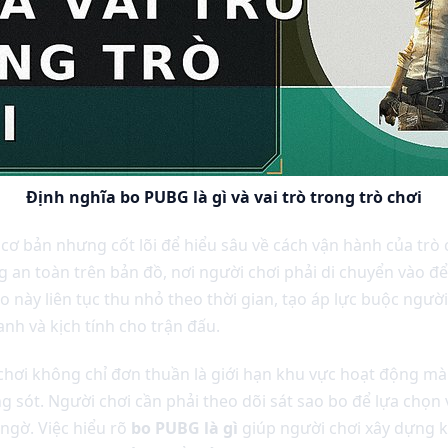
Định nghĩa bo PUBG là gì và vai trò trong trò chơi
 cơ bản nhưng cốt lõi để hiểu sâu về cách vận hành của tr
 an toàn trên bản đồ, nơi người chơi phải di chuyển vào để
 này liên tục thu nhỏ theo thời gian, tạo áp lực buộc người
anh và kịch tính cho trận đấu.
 chơi không chỉ đơn thuần là giới hạn khu vực hoạt động mà
g sót. Người chơi cần phải theo dõi sát sao bo để lựa chọn vị
 ngờ. Việc hiểu rõ
bo PUBG là gì
giúp người chơi xây dựng 