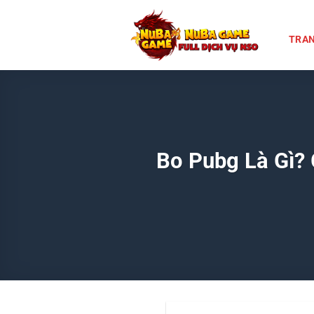
Chuyển
đến
TRAN
nội
dung
Bo Pubg Là Gì? 