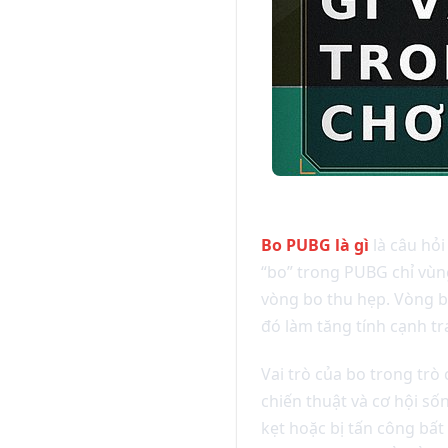
Bo PUBG là gì
là câu hỏi
“bo” trong PUBG chỉ vùng
vòng bo thu hẹp. Vòng bo
đó làm tăng tính cạnh tr
Vai trò của bo trong trò
chiến thuật và cơ hội sốn
kẹt hoặc bị tấn công bất