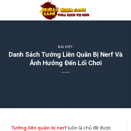
Chuyển
đến
nội
dung
BÀI VIẾT
Danh Sách Tướng Liên Quân Bị Nerf Và
Ảnh Hưởng Đến Lối Chơi
Tướng liên quân bị nerf
luôn là chủ đề được