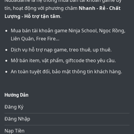
NubaGame là hệ thống mua bán tài khoản game uy
tín, hoạt động với phương châm
Nhanh - Rẻ - Chất
Lượng - Hỗ trợ tận tâm
.
Mua bán tài khoản game Ninja School, Ngọc Rồng,
Liên Quân, Free Fire…
Dịch vụ hỗ trợ nạp game, treo thuê, up thuê.
Mở bán item, vật phẩm, giftcode theo yêu cầu.
An toàn tuyệt đối, bảo mật thông tin khách hàng.
Hướng Dẫn
Đăng Ký
Đăng Nhập
Nạp Tiền