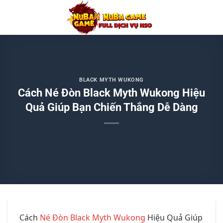
Chuyển
đến
nội
dung
BLACK MYTH WUKONG
Cách Né Đòn Black Myth Wukong Hiệu
Quả Giúp Bạn Chiến Thắng Dễ Dàng
Cách
Né Đòn Black Myth Wukong
Hiệu Quả Giúp