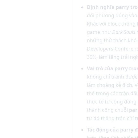
Định nghĩa parry tr
đối phương đúng vào t
Khác với block thông
game như
Dark Souls
những thử thách khó
Developers Conferenc
30%, làm tăng trải ng
Vai trò của parry tr
không chỉ tránh được 
làm choáng kẻ địch. V
thế trong các trận đấ
thực tế từ cộng đồng 
thành công chuỗi
par
từ đó thắng trận chỉ 
Tác động của parry 
hơn, tăng tính chiến