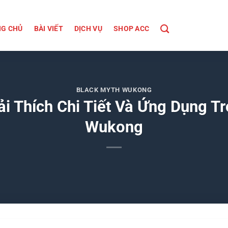
G CHỦ
BÀI VIẾT
DỊCH VỤ
SHOP ACC
BLACK MYTH WUKONG
iải Thích Chi Tiết Và Ứng Dụng T
Wukong