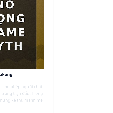
Wukong
, cho phép người chơi
 trong trận đấu. Trong
 những kẻ thù mạnh mẽ