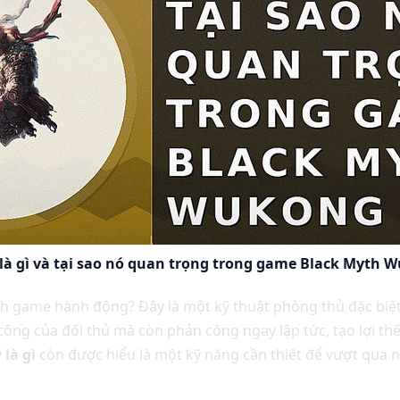
 là gì và tại sao nó quan trọng trong game Black Myth 
h game hành động? Đây là một kỹ thuật phòng thủ đặc biệt
ông của đối thủ mà còn phản công ngay lập tức, tạo lợi thế
 là gì
còn được hiểu là một kỹ năng cần thiết để vượt qua