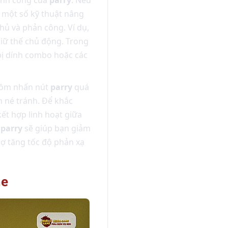
 một số kỹ thuật nâng
hủ và phản công. Ví dụ,
iữ thế chủ động. Trong
 bị dính combo hoặc các
gồm nhấn nút
parry
quá
 né tránh. Để khắc
ết hợp linh hoạt giữa
i
parry
sẽ giúp bạn giảm
rợ tăng tốc độ phản xạ
me