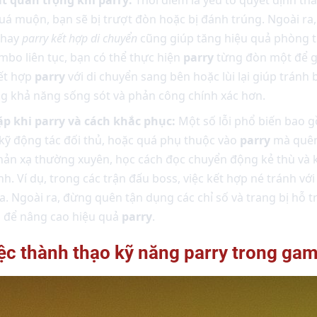
á muộn, bạn sẽ bị trượt đòn hoặc bị đánh trúng. Ngoài ra,
hay
parry kết hợp di chuyển
cũng giúp tăng hiệu quả phòng t
ombo liên tục, bạn có thể thực hiện
parry
từng đòn một để g
ết hợp
parry
với di chuyển sang bên hoặc lùi lại giúp tránh
ng khả năng sống sót và phản công chính xác hơn.
p khi parry và cách khắc phục:
Một số lỗi phổ biến bao 
kỹ động tác đối thủ, hoặc quá phụ thuộc vào
parry
mà quên
hản xạ thường xuyên, học cách đọc chuyển động kẻ thù và k
ánh. Ví dụ, trong các trận đấu boss, việc kết hợp né tránh vớ
đa. Ngoài ra, đừng quên tận dụng các chỉ số và trang bị hỗ t
 để nâng cao hiệu quả
parry
.
việc thành thạo kỹ năng parry trong ga