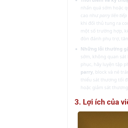
nhấn quá sớm hoặc qu
cao như
parry liên tiếp
khi đối thủ tung ra c
một số trường hợp, k
đòn đánh phụ trợ, tă
Những lỗi thường gặ
sớm, không quan sát 
phục, hãy luyện tập p
parry
, block và né tr
thiểu sát thương tối 
hoặc giảm sát thương
3. Lợi ích của 