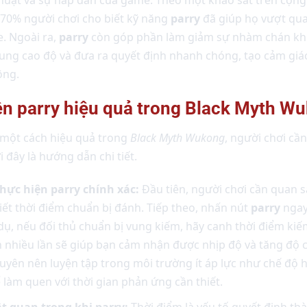
 70% người chơi cho biết kỹ năng
parry
đã giúp họ vượt qu
. Ngoài ra,
parry
còn góp phần làm giảm sự nhàm chán khi c
rung cao độ và đưa ra quyết định nhanh chóng, tạo cảm giá
ông.
ện parry hiệu quả trong Black Myth W
một cách hiệu quả trong
Black Myth Wukong
, người chơi cầ
 đây là hướng dẫn chi tiết.
hực hiện parry chính xác:
Đầu tiên, người chơi cần quan s
iết thời điểm chuẩn bị đánh. Tiếp theo, nhấn nút
parry
ngay
 dụ, nếu đối thủ chuẩn bị vung kiếm, hãy canh thời điểm ki
h nhiều lần sẽ giúp bạn cảm nhận được nhịp độ và tăng độ 
yên nên luyện tập trong môi trường ít áp lực như chế độ h
 làm quen với thời gian phản ứng cần thiết.
t quan trọng khi parry:
Thời điểm là yếu tố quyết định t