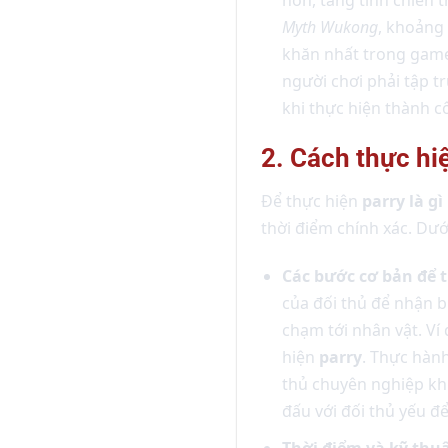
Myth Wukong
, khoảng
khăn nhất trong game
người chơi phải tập t
khi thực hiện thành c
2. Cách thực hi
Để thực hiện
parry là gì
thời điểm chính xác. Dưới
Các bước cơ bản để t
của đối thủ để nhận b
chạm tới nhân vật. Ví
hiện
parry
. Thực hàn
thủ chuyên nghiệp khu
đấu với đối thủ yếu để
Thời điểm và kỹ thuậ