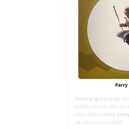
Parry
Parry là gì
trong bối cản
không chỉ chặn đòn tấn c
Black Myth Wukong
,
parry
và các boss khó nhằn.