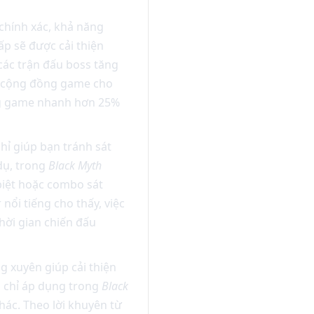
chính xác, khả năng
p sẽ được cải thiện
các trận đấu boss tăng
ừ cộng đồng game cho
ng game nhanh hơn 25%
ỉ giúp bạn tránh sát
dụ, trong
Black Myth
biệt hoặc combo sát
ổi tiếng cho thấy, việc
hời gian chiến đấu
 xuyên giúp cải thiện
g chỉ áp dụng trong
Black
ác. Theo lời khuyên từ