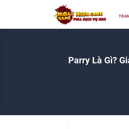
Chuyển
đến
TRAN
nội
dung
Parry Là Gì? G