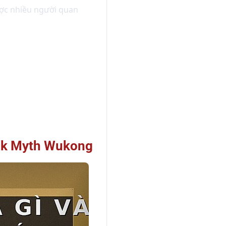
ợc nhiều người quan
lack Myth Wukong