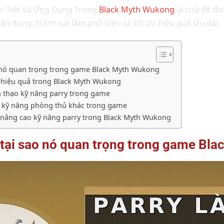
Chi Tiết Và Ứng Dụng Trong
Black Myth Wukong
là chủ đề đư
ận đúng, tránh sai lầm phổ biến và tối ưu hiệu quả lâu dài.
sao nó quan trọng trong game Black Myth Wukong
y hiệu quả trong Black Myth Wukong
nh thạo kỹ năng parry trong game
ác kỹ năng phòng thủ khác trong game
và nâng cao kỹ năng parry trong Black Myth Wukong
và tại sao nó quan trọng trong game B