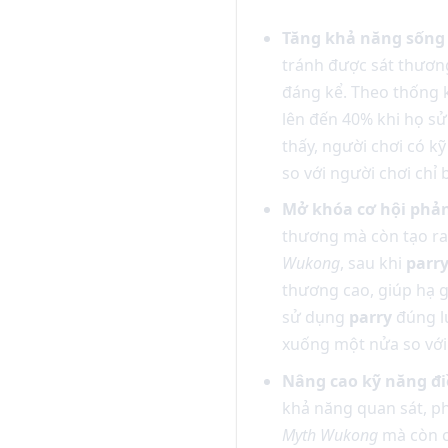
Tăng khả năng sống 
tránh được sát thươn
đáng kể. Theo thống k
lên đến 40% khi họ s
thấy, người chơi có k
so với người chơi chỉ 
Mở khóa cơ hội phản
thương mà còn tạo ra
Wukong
, sau khi
parr
thương cao, giúp hạ g
sử dụng
parry
đúng lú
xuống một nửa so với
Nâng cao kỹ năng đi
khả năng quan sát, ph
Myth Wukong
mà còn c