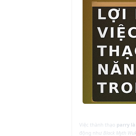
Việc thành thạo
parry là
động như
Black Myth Wu