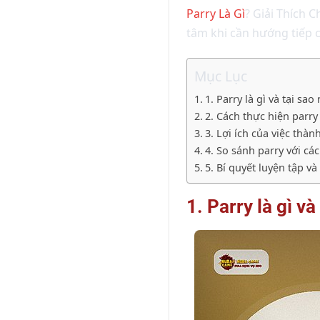
Parry Là Gì
? Giải Thích 
tâm khi cần hướng tiếp c
Mục Lục
1. Parry là gì và tại 
2. Cách thực hiện parr
3. Lợi ích của việc thà
4. So sánh parry với c
5. Bí quyết luyện tập 
1. Parry là gì 