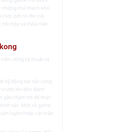
a những thử thách khó
hơi, bởi nó đòi hỏi
c hồi hộp và thỏa mãn
ukong
n nắm vững kỹ thuật và
át kỹ động tác tấn công
 trước khi đòn đánh
ếm gần chạm tới để thực
chính xác. Một số game
uấn luyện hoặc các trận
hành công của
parry
. Nếu