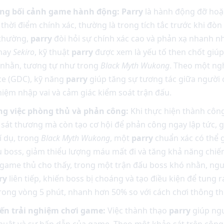
ong bối cảnh game hành động: Parry
là hành động đỡ hoặ
hời điểm chính xác, thường là trong tích tắc trước khi đòn
 thường,
parry
đòi hỏi sự chính xác cao và phản xạ nhanh nhạ
hay
Sekiro
, kỹ thuật
parry
được xem là yếu tố then chốt giúp
 nhằn, tương tự như trong
Black Myth Wukong
. Theo một ng
e (GDC), kỹ năng
parry
giúp tăng sự tương tác giữa người 
hiệm nhập vai và cảm giác kiểm soát trận đấu.
ong việc phòng thủ và phản công:
Khi thực hiện thành côn
sát thương mà còn tạo cơ hội để phản công ngay lập tức, 
í dụ, trong
Black Myth Wukong
, một
parry
chuẩn xác có thể g
u boss, giảm thiểu lượng máu mất đi và tăng khả năng chi
game thủ cho thấy, trong một trận đấu boss khó nhằn, ngư
ry
liên tiếp, khiến boss bị choáng và tạo điều kiện để tung
trong vòng 5 phút, nhanh hơn 50% so với cách chơi thông t
đến trải nghiệm chơi game:
Việc thành thạo
parry
giúp ngư
 thuật và sự hấp dẫn của game. Theo một khảo sát trên cộ