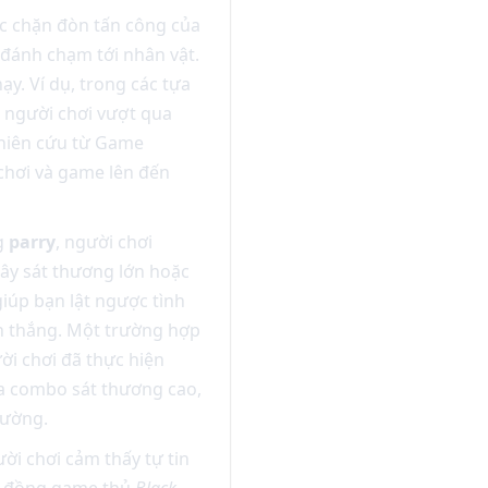
c chặn đòn tấn công của
 đánh chạm tới nhân vật.
y. Ví dụ, trong các tựa
 người chơi vượt qua
hiên cứu từ Game
chơi và game lên đến
g
parry
, người chơi
gây sát thương lớn hoặc
iúp bạn lật ngược tình
ến thắng. Một trường hợp
ời chơi đã thực hiện
 ra combo sát thương cao,
hường.
ời chơi cảm thấy tự tin
ng đồng game thủ
Black