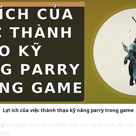
Lợi ích của việc thành thạo kỹ năng parry trong game
 gì
mang lại nhiều lợi ích thiết thực cho người chơi, đặc bi
kong
.