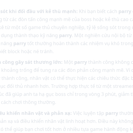
sót khi đối đầu với kẻ thù mạnh:
Khi bạn biết cách
parry
g từ các đòn tấn công mạnh mẽ của boss hoặc kẻ thù cao cấ
ê từ một số game thủ chuyên nghiệp, tỷ lệ sống sót trong 
ử dụng thành thạo kỹ năng
parry
. Một nghiên cứu nội bộ t
ỹ năng
parry
tốt thường hoàn thành các nhiệm vụ khó tro
biết block hoặc né tránh.
 công gây sát thương lớn:
Một
parry
thành công không ch
 khoảng trống để tung ra các đòn phản công mạnh mẽ. Ví 
y
thành công, nhân vật có thể thực hiện các chiêu thức đặc 
ục đối thủ nhanh hơn. Trường hợp thực tế từ một streamer n
c đã giúp anh ta hạ gục boss chỉ trong vòng 3 phút, giảm t
 cách chơi thông thường.
ều khiển nhân vật và phản xạ:
Việc luyện tập
parry
thường
ản xạ và điều khiển nhân vật linh hoạt hơn. Điều này khôn
ó thể giúp bạn chơi tốt hơn ở nhiều tựa game hành động kh