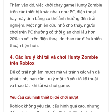
Thêm vào đó, việc khởi chạy game Hunty Zombie
trên các thiết bị khác nhau như PC, điện thoại
hay máy tính bảng có thể ảnh hưởng đến trải
nghiệm. Một nghiên cứu nhỏ cho thấy, người
chơi trên PC thường có thời gian chơi lâu hơn
20% so với trên điện thoại do thao tác điều khiển
thuận tiện hơn.
4. Các lưu ý khi tải và chơi Hunty Zombie
trên Roblox
Để có trải nghiệm mượt mà và tránh các vấn đề
phát sinh, bạn cần lưu ý một số yếu tố kỹ thuật
và thao tác khi tải và chơi game.
Yêu cầu cấu hình thiết bị để chơi mượt
Roblox không yêu cầu cấu hình quá cao, nhưng