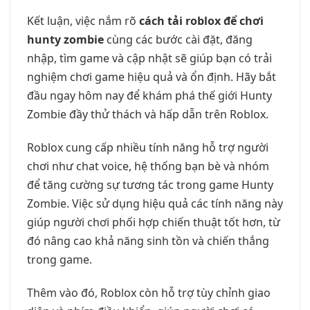
Kết luận, việc nắm rõ
cách tải roblox để chơi
hunty zombie
cùng các bước cài đặt, đăng
nhập, tìm game và cập nhật sẽ giúp bạn có trải
nghiệm chơi game hiệu quả và ổn định. Hãy bắt
đầu ngay hôm nay để khám phá thế giới Hunty
Zombie đầy thử thách và hấp dẫn trên Roblox.
Roblox cung cấp nhiều tính năng hỗ trợ người
chơi như chat voice, hệ thống bạn bè và nhóm
để tăng cường sự tương tác trong game Hunty
Zombie. Việc sử dụng hiệu quả các tính năng này
giúp người chơi phối hợp chiến thuật tốt hơn, từ
đó nâng cao khả năng sinh tồn và chiến thắng
trong game.
Thêm vào đó, Roblox còn hỗ trợ tùy chỉnh giao