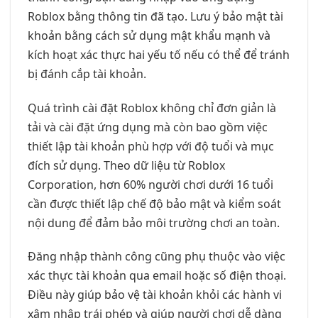
Roblox bằng thông tin đã tạo. Lưu ý bảo mật tài
khoản bằng cách sử dụng mật khẩu mạnh và
kích hoạt xác thực hai yếu tố nếu có thể để tránh
bị đánh cắp tài khoản.
Quá trình cài đặt Roblox không chỉ đơn giản là
tải và cài đặt ứng dụng mà còn bao gồm việc
thiết lập tài khoản phù hợp với độ tuổi và mục
đích sử dụng. Theo dữ liệu từ Roblox
Corporation, hơn 60% người chơi dưới 16 tuổi
cần được thiết lập chế độ bảo mật và kiểm soát
nội dung để đảm bảo môi trường chơi an toàn.
Đăng nhập thành công cũng phụ thuộc vào việc
xác thực tài khoản qua email hoặc số điện thoại.
Điều này giúp bảo vệ tài khoản khỏi các hành vi
xâm nhập trái phép và giúp người chơi dễ dàng