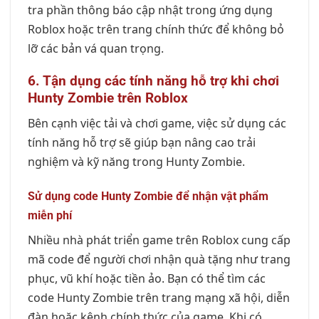
tra phần thông báo cập nhật trong ứng dụng
Roblox hoặc trên trang chính thức để không bỏ
lỡ các bản vá quan trọng.
6. Tận dụng các tính năng hỗ trợ khi chơi
Hunty Zombie trên Roblox
Bên cạnh việc tải và chơi game, việc sử dụng các
tính năng hỗ trợ sẽ giúp bạn nâng cao trải
nghiệm và kỹ năng trong Hunty Zombie.
Sử dụng code Hunty Zombie để nhận vật phẩm
miễn phí
Nhiều nhà phát triển game trên Roblox cung cấp
mã code để người chơi nhận quà tặng như trang
phục, vũ khí hoặc tiền ảo. Bạn có thể tìm các
code Hunty Zombie trên trang mạng xã hội, diễn
đàn hoặc kênh chính thức của game. Khi có