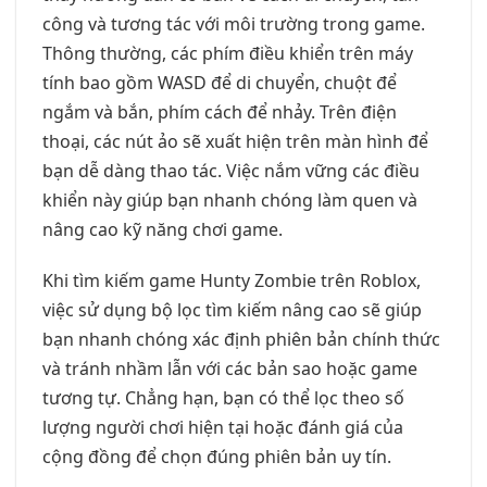
công và tương tác với môi trường trong game.
Thông thường, các phím điều khiển trên máy
tính bao gồm WASD để di chuyển, chuột để
ngắm và bắn, phím cách để nhảy. Trên điện
thoại, các nút ảo sẽ xuất hiện trên màn hình để
bạn dễ dàng thao tác. Việc nắm vững các điều
khiển này giúp bạn nhanh chóng làm quen và
nâng cao kỹ năng chơi game.
Khi tìm kiếm game Hunty Zombie trên Roblox,
việc sử dụng bộ lọc tìm kiếm nâng cao sẽ giúp
bạn nhanh chóng xác định phiên bản chính thức
và tránh nhầm lẫn với các bản sao hoặc game
tương tự. Chẳng hạn, bạn có thể lọc theo số
lượng người chơi hiện tại hoặc đánh giá của
cộng đồng để chọn đúng phiên bản uy tín.