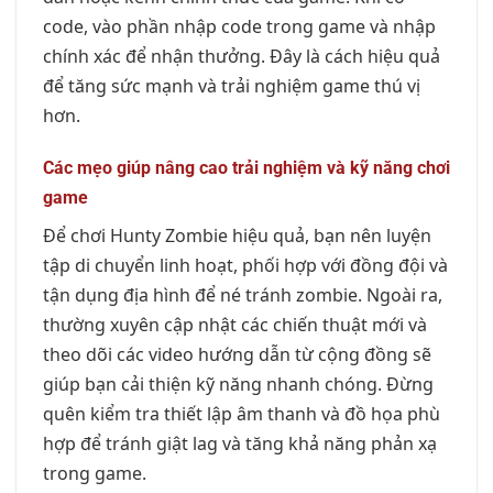
code, vào phần nhập code trong game và nhập
chính xác để nhận thưởng. Đây là cách hiệu quả
để tăng sức mạnh và trải nghiệm game thú vị
hơn.
Các mẹo giúp nâng cao trải nghiệm và kỹ năng chơi
game
Để chơi Hunty Zombie hiệu quả, bạn nên luyện
tập di chuyển linh hoạt, phối hợp với đồng đội và
tận dụng địa hình để né tránh zombie. Ngoài ra,
thường xuyên cập nhật các chiến thuật mới và
theo dõi các video hướng dẫn từ cộng đồng sẽ
giúp bạn cải thiện kỹ năng nhanh chóng. Đừng
quên kiểm tra thiết lập âm thanh và đồ họa phù
hợp để tránh giật lag và tăng khả năng phản xạ
trong game.