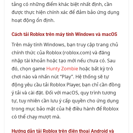
tảng có những điểm khác biệt nhất định, cần
được thực hiện chính xác để đảm bảo ứng dụng
hoạt động ổn định.
Cách tải Roblox trên máy tính Windows và macOS
Trên máy tính Windows, bạn truy cập trang chủ
chính thức của Roblox (roblox.com) và đăng
nhập tài khoản hoặc tạo mới nếu chưa có. Sau
đó, chọn game
Hunty Zombie
hoặc bất kỳ trò
chơi nào và nhấn nút “Play”. Hệ thống sẽ tự
động yêu cầu tải Roblox Player, bạn chỉ cần đồng
ý tải và cài đặt. Đối với macOS, quy trình tương
tự, tuy nhiên cần lưu ý cấp quyền cho ứng dụng
trong mục bảo mật của hệ điều hành để Roblox
có thể chạy mượt mà.
Hướng dẫn tải Roblox trên điện thoại Android và