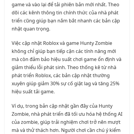
game và vào lại để tải phiên bản mới nhất. Theo
dõi các kênh thông tin chính thức của nhà phát
triển cũng giúp bạn nắm bắt nhanh các bản cập
nhật quan trọng.
Việc cập nhật Roblox và game Hunty Zombie
không chỉ giúp bạn tiếp cận các tính năng mới
mà còn đảm bảo hiệu suất chơi game ổn định và
giảm thiểu lỗi phát sinh. Theo thống kê từ nhà
phát triển Roblox, các bản cập nhật thường
xuyên giúp giảm 30% sự cố giật lag và tăng 25%
hiệu suất tải game.
Ví dụ, trong bản cập nhật gần đây của Hunty
Zombie, nhà phát triển đã tối ưu hóa hệ thống AI
của zombie, giúp trải nghiệm chơi trở nên mượt
mà và thử thách hơn. Người chơi cần chú ý kiểm