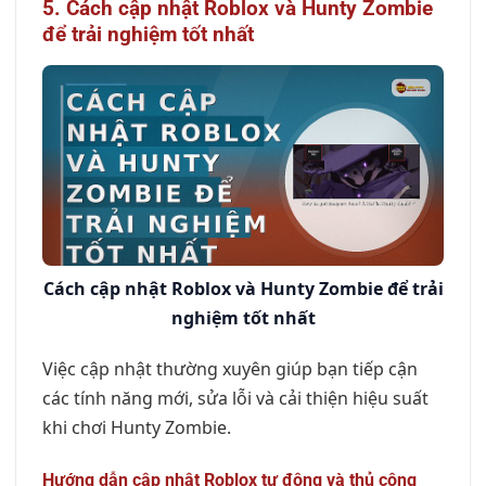
5. Cách cập nhật Roblox và Hunty Zombie
để trải nghiệm tốt nhất
Cách cập nhật Roblox và Hunty Zombie để trải
nghiệm tốt nhất
Việc cập nhật thường xuyên giúp bạn tiếp cận
các tính năng mới, sửa lỗi và cải thiện hiệu suất
khi chơi Hunty Zombie.
Hướng dẫn cập nhật Roblox tự động và thủ công