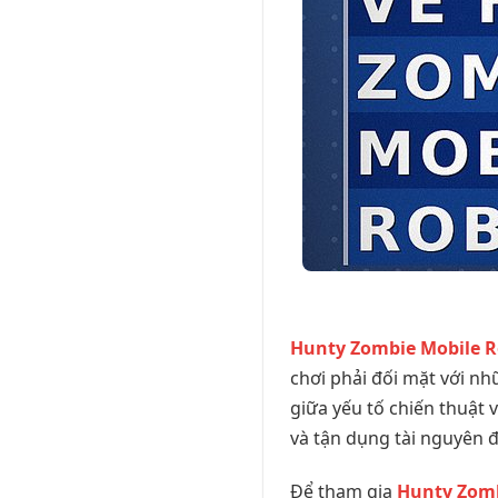
Hunty Zombie Mobile R
chơi phải đối mặt với nh
giữa yếu tố chiến thuật 
và tận dụng tài nguyên để
Để tham gia
Hunty Zom