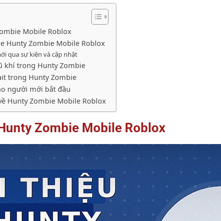
 Zombie Mobile Roblox
e Hunty Zombie Mobile Roblox
ới qua sự kiện và cập nhật
vũ khí trong Hunty Zombie
rait trong Hunty Zombie
ho người mới bắt đầu
 về Hunty Zombie Mobile Roblox
ề Hunty Zombie Mobile Roblox