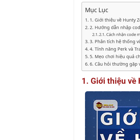
Mục Lục
1. Giới thiệu về Hunty
2. Hướng dẫn nhập cod
2.1. Cách nhận code m
3. Phân tích hệ thống 
4. Tính năng Perk và T
5. Mẹo chơi hiệu quả c
6. Câu hỏi thường gặp
1. Giới thiệu v