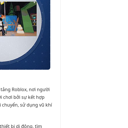
 tảng Roblox, nơi người
i chơi bởi sự kết hợp
i chuyển, sử dụng vũ khí
thiết bị di động, tìm