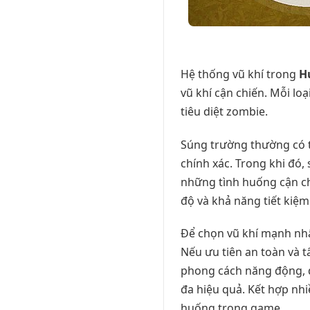
Hệ thống vũ khí trong
H
vũ khí cận chiến. Mỗi lo
tiêu diệt zombie.
Súng trường thường có t
chính xác. Trong khi đó
những tình huống cận chi
độ và khả năng tiết kiệm 
Để chọn vũ khí mạnh nhấ
Nếu ưu tiên an toàn và t
phong cách năng động, d
đa hiệu quả. Kết hợp nhiề
huống trong game.