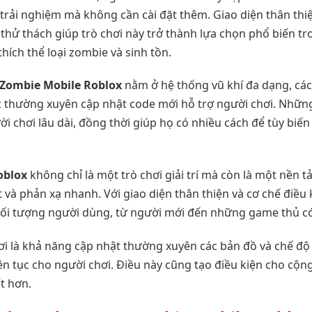
 trải nghiệm mà không cần cài đặt thêm. Giao diện thân thi
ử thách giúp trò chơi này trở thành lựa chọn phổ biến t
thích thể loại zombie và sinh tồn.
Zombie Mobile Roblox
nằm ở hệ thống vũ khí đa dạng, các 
c thường xuyên cập nhật code mới hỗ trợ người chơi. Những
i chơi lâu dài, đồng thời giúp họ có nhiều cách để tùy biến
oblox
không chỉ là một trò chơi giải trí mà còn là một nền 
 và phản xạ nhanh. Với giao diện thân thiện và cơ chế điều k
đối tượng người dùng, từ người mới đến những game thủ c
ơi là khả năng cập nhật thường xuyên các bản đồ và chế độ 
ên tục cho người chơi. Điều này cũng tạo điều kiện cho cộ
t hơn.