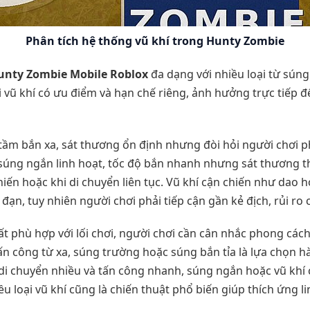
Phân tích hệ thống vũ khí trong Hunty Zombie
unty Zombie Mobile Roblox
đa dạng với nhiều loại từ sún
ại vũ khí có ưu điểm và hạn chế riêng, ảnh hưởng trực tiếp đ
ầm bắn xa, sát thương ổn định nhưng đòi hỏi người chơi 
, súng ngắn linh hoạt, tốc độ bắn nhanh nhưng sát thương t
ến hoặc khi di chuyển liên tục. Vũ khí cận chiến như dao ho
đạn, tuy nhiên người chơi phải tiếp cận gần kẻ địch, rủi ro 
t phù hợp với lối chơi, người chơi cần cân nhắc phong cách
ấn công từ xa, súng trường hoặc súng bắn tỉa là lựa chọn hà
i chuyển nhiều và tấn công nhanh, súng ngắn hoặc vũ khí c
u loại vũ khí cũng là chiến thuật phổ biến giúp thích ứng li