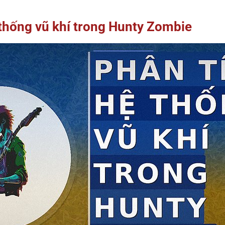
 thống vũ khí trong Hunty Zombie