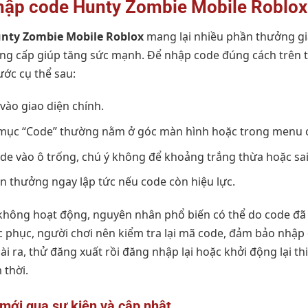
hập code Hunty Zombie Mobile Roblox
nty Zombie Mobile Roblox
mang lại nhiều phần thưởng giá
g cấp giúp tăng sức mạnh. Để nhập code đúng cách trên th
ước cụ thể sau:
vào giao diện chính.
mục “Code” thường nằm ở góc màn hình hoặc trong menu c
e vào ô trống, chú ý không để khoảng trắng thừa hoặc sai 
n thưởng ngay lập tức nếu code còn hiệu lực.
hông hoạt động, nguyên nhân phổ biến có thể do code đã 
ắc phục, người chơi nên kiểm tra lại mã code, đảm bảo nhập
 ra, thử đăng xuất rồi đăng nhập lại hoặc khởi động lại thi
 thời.
mới qua sự kiện và cập nhật