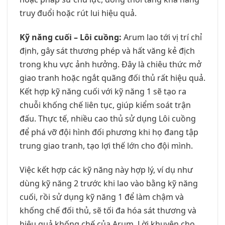
truy đuổi hoặc rút lui hiệu quả.
Kỹ năng cuối – Lôi cuồng:
Arum lao tới vị trí chỉ
định, gây sát thương phép và hất văng kẻ địch
trong khu vực ảnh hưởng. Đây là chiêu thức mở
giao tranh hoặc ngắt quãng đối thủ rất hiệu quả.
Kết hợp kỹ năng cuối với kỹ năng 1 sẽ tạo ra
chuỗi khống chế liên tục, giúp kiểm soát trận
đấu. Thực tế, nhiều cao thủ sử dụng Lôi cuồng
để phá vỡ đội hình đối phương khi họ đang tập
trung giao tranh, tạo lợi thế lớn cho đội mình.
Việc kết hợp các kỹ năng này hợp lý, ví dụ như
dùng kỹ năng 2 trước khi lao vào bằng kỹ năng
cuối, rồi sử dụng kỹ năng 1 để làm chậm và
khống chế đối thủ, sẽ tối đa hóa sát thương và
hiệu quả khống chế của Arum. Lời khuyên cho