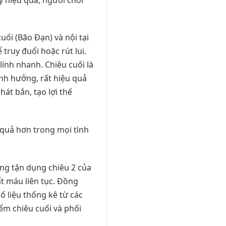
uối (Bão Đạn) và nội tại
truy đuổi hoặc rút lui.
lính nhanh. Chiêu cuối là
nh hưởng, rất hiệu quả
hát bắn, tạo lợi thế
 quả hơn trong mọi tình
ờng tận dụng chiêu 2 của
t máu liên tục. Đồng
Số liệu thống kê từ các
iểm chiêu cuối và phối