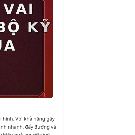
ội hình. Với khả năng gây
lính nhanh, đẩy đường và
uy hiệu quả, người chơi