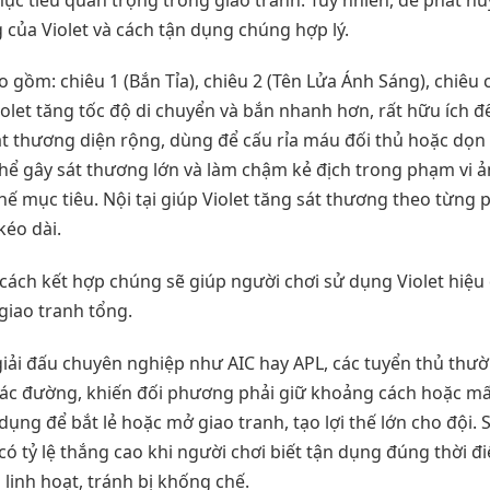
 của Violet và cách tận dụng chúng hợp lý.
 gồm: chiêu 1 (Bắn Tỉa), chiêu 2 (Tên Lửa Ánh Sáng), chiêu c
olet tăng tốc độ di chuyển và bắn nhanh hơn, rất hữu ích để 
át thương diện rộng, dùng để cấu rỉa máu đối thủ hoặc dọn 
hể gây sát thương lớn và làm chậm kẻ địch trong phạm vi ả
hế mục tiêu. Nội tại giúp Violet tăng sát thương theo từng p
kéo dài.
 cách kết hợp chúng sẽ giúp người chơi sử dụng Violet hiệu
giao tranh tổng.
 giải đấu chuyên nghiệp như AIC hay APL, các tuyển thủ thư
n các đường, khiến đối phương phải giữ khoảng cách hoặc mấ
dụng để bắt lẻ hoặc mở giao tranh, tạo lợi thế lớn cho đội. 
 có tỷ lệ thắng cao khi người chơi biết tận dụng đúng thời đ
 linh hoạt, tránh bị khống chế.