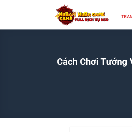
Chuyển
đến
TRAN
nội
dung
Cách Chơi Tướng V