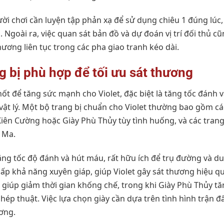
ười chơi cần luyện tập phản xạ để sử dụng chiêu 1 đúng lúc
 Ngoài ra, việc quan sát bản đồ và dự đoán vị trí đối thủ c
hương liên tục trong các pha giao tranh kéo dài.
ng bị phù hợp để tối ưu sát thương
chốt để tăng sức mạnh cho Violet, đặc biệt là tăng tốc đánh
vật lý. Một bộ trang bị chuẩn cho Violet thường bao gồm cá
iên Cường hoặc Giày Phù Thủy tùy tình huống, và các trang
 Ma.
tăng tốc độ đánh và hút máu, rất hữu ích để trụ đường và duy
p khả năng xuyên giáp, giúp Violet gây sát thương hiệu q
 giúp giảm thời gian khống chế, trong khi Giày Phù Thủy t
hép thuật. Việc lựa chọn giày cần dựa trên tình hình trận đ
ơng.