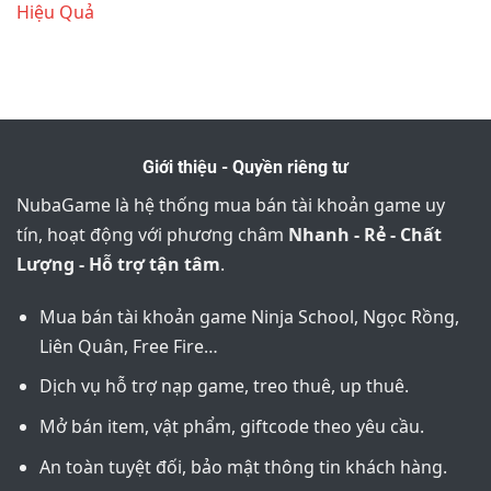
Hiệu Quả
Giới thiệu - Quyền riêng tư
NubaGame là hệ thống mua bán tài khoản game uy
tín, hoạt động với phương châm
Nhanh - Rẻ - Chất
Lượng - Hỗ trợ tận tâm
.
Mua bán tài khoản game Ninja School, Ngọc Rồng,
Liên Quân, Free Fire…
Dịch vụ hỗ trợ nạp game, treo thuê, up thuê.
Mở bán item, vật phẩm, giftcode theo yêu cầu.
An toàn tuyệt đối, bảo mật thông tin khách hàng.