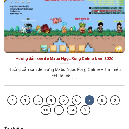
Hướng dẫn săn đệ Mabu Ngọc Rồng Online Năm 2026
Hướng dẫn săn đệ trứng Mabu Ngọc Rồng Online – Tìm hiểu
chi tiết về [...]
1
…
4
5
6
7
8
9
10
…
14
Tìm kiếm