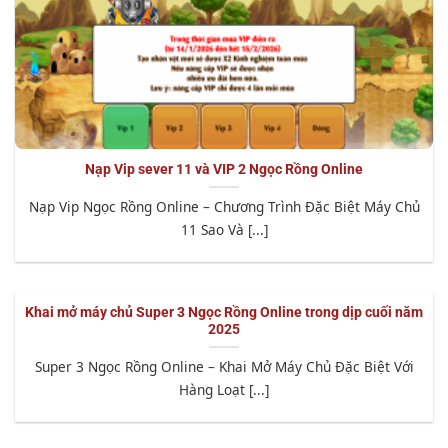
Nạp Vip sever 11 và VIP 2 Ngọc Rồng Online
Nạp Vip Ngọc Rồng Online – Chương Trình Đặc Biệt Máy Chủ
11 Sao Và [...]
Khai mở máy chủ Super 3 Ngọc Rồng Online trong dịp cuối năm
2025
Super 3 Ngọc Rồng Online – Khai Mở Máy Chủ Đặc Biệt Với
Hàng Loạt [...]