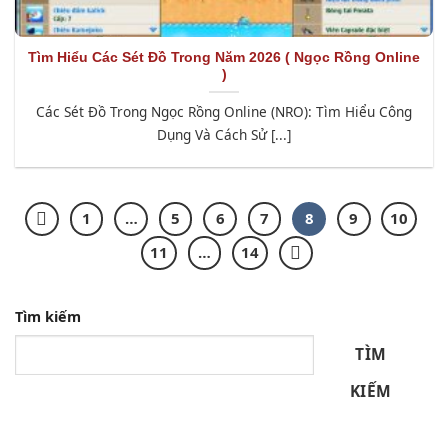
Tìm Hiểu Các Sét Đồ Trong Năm 2026 ( Ngọc Rồng Online
)
Các Sét Đồ Trong Ngọc Rồng Online (NRO): Tìm Hiểu Công
Dụng Và Cách Sử [...]
1
…
5
6
7
8
9
10
11
…
14
Tìm kiếm
TÌM
KIẾM